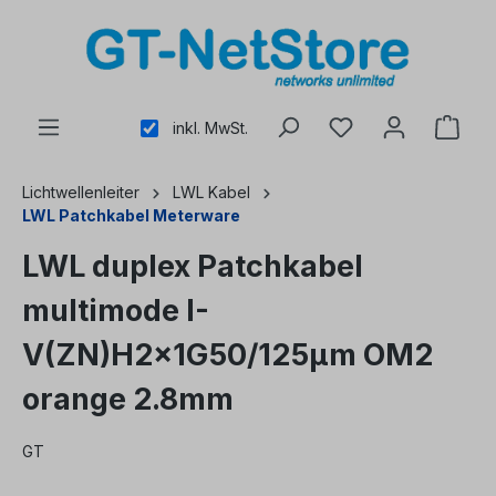
alt springen
inkl. MwSt.
Lichtwellenleiter
LWL Kabel
LWL Patchkabel Meterware
LWL duplex Patchkabel
multimode I-
V(ZN)H2x1G50/125µm OM2
orange 2.8mm
GT