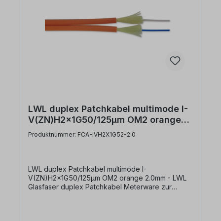
LWL duplex Patchkabel multimode I-
V(ZN)H2x1G50/125µm OM2 orange
2.0mm
Produktnummer: FCA-IVH2X1G52-2.0
LWL duplex Patchkabel multimode I-
V(ZN)H2x1G50/125µm OM2 orange 2.0mm - LWL
Glasfaser duplex Patchkabel Meterware zur
Konfektion mit LWL Steckverbindern geeignet-
Zipcord figure-8 = leichtes Trennen der beiden
simplex Kabel- Fasertyp: G50/125µm OM2- loose