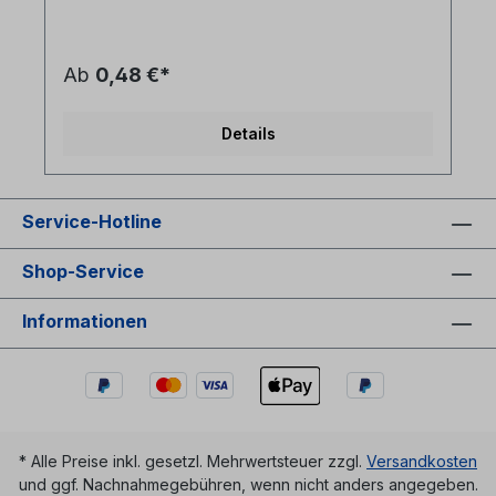
Kompaktader = leicht absetzbar- Mantelfarbe:
orange- Mantelmaterial: halogenfrei LSZH -
Durchmesser der Einzelelemente 2.0mm Da es
sich bei diesem Produkt, außer bei kompetten
Ab
0,48 €*
Fertigungslängen, um individuelle
kundenspezifische Längenzuschnitte handelt, gilt
für einen solchen Zuschnitt als Meterware kein
Details
Widerrufsrecht.
Service-Hotline
Shop-Service
Informationen
* Alle Preise inkl. gesetzl. Mehrwertsteuer zzgl.
Versandkosten
und ggf. Nachnahmegebühren, wenn nicht anders angegeben.