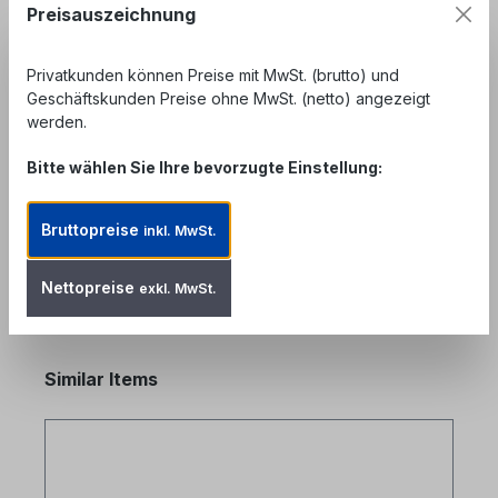
Preisauszeichnung
Beschreibung
Privatkunden können Preise mit MwSt. (brutto) und
LWL duplex Patchkabel multimode I-
Geschäftskunden Preise ohne MwSt. (netto) angezeigt
V(ZN)H2x1G50/125µm OM2 orange 2.8mm - LWL
werden.
Glasfaser duplex Patchkabel Meterware zur
Konfek…
Mehr
Bitte wählen Sie Ihre bevorzugte Einstellung:
Bewertungen
Bruttopreise
inkl. MwSt.
Nettopreise
exkl. MwSt.
Produktgalerie überspringen
Similar Items