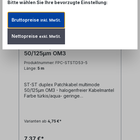
Bitte wählen Sie Ihre bevorzugte Einstellung:
Bruttopreise
inkl. MwSt.
Nettopreise
exkl. MwSt.
ST-ST duplex LWL Patchkabel
50/125µm OM3
Produktnummer: FPC-STSTD53-5
Länge:
5 m
ST-ST duplex Patchkabel multimode
50/125µm OM3 - halogenfreier Kabelmantel
Farbe türkis/aqua- geringe
Steckerdämpfung- farblich kodierte
Knickschutztüllen (rot/schwarz)
Varianten ab
4,75 €*
7,37 €*