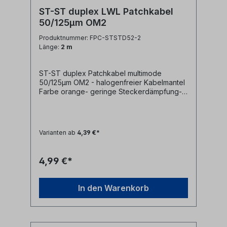
ST-ST duplex LWL Patchkabel
50/125µm OM2
Produktnummer: FPC-STSTD52-2
Länge:
2 m
ST-ST duplex Patchkabel multimode
50/125µm OM2 - halogenfreier Kabelmantel
Farbe orange- geringe Steckerdämpfung-
farblich kodierte Knickschutztüllen
(rot/schwarz)
Varianten ab
4,39 €*
4,99 €*
In den Warenkorb