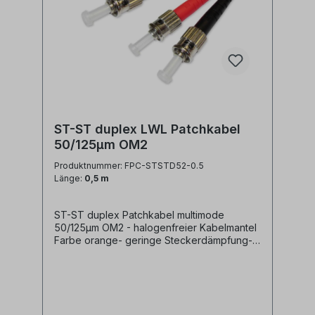
ST-ST duplex LWL Patchkabel
50/125µm OM2
Produktnummer: FPC-STSTD52-0.5
Länge:
0,5 m
ST-ST duplex Patchkabel multimode
50/125µm OM2 - halogenfreier Kabelmantel
Farbe orange- geringe Steckerdämpfung-
farblich kodierte Knickschutztüllen
(rot/schwarz)