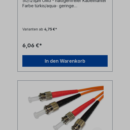
50/125µm OM3 - halogenfreier Kabelmantel
Farbe türkis/aqua- geringe
Steckerdämpfung- farblich kodierte
Knickschutztüllen (rot/schwarz)
Varianten ab
4,75 €*
6,06 €*
In den Warenkorb