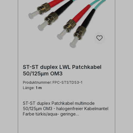
ST-ST duplex LWL Patchkabel
50/125µm OM3
Produktnummer: FPC-STSTD53-1
Länge:
1 m
ST-ST duplex Patchkabel multimode
50/125µm OM3 - halogenfreier Kabelmantel
Farbe türkis/aqua- geringe
Steckerdämpfung- farblich kodierte
Knickschutztüllen (rot/schwarz)