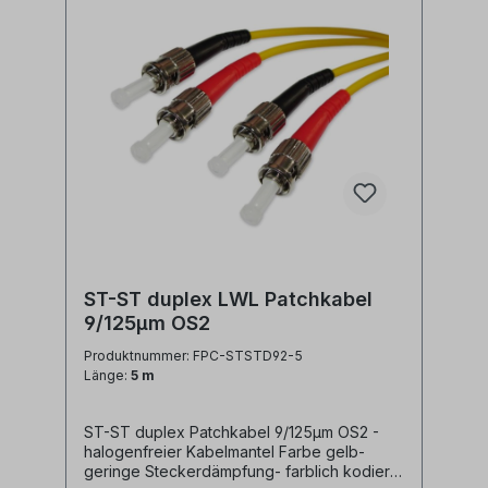
ST-ST duplex LWL Patchkabel
9/125µm OS2
Produktnummer: FPC-STSTD92-5
Länge:
5 m
ST-ST duplex Patchkabel 9/125µm OS2 -
halogenfreier Kabelmantel Farbe gelb-
geringe Steckerdämpfung- farblich kodierte