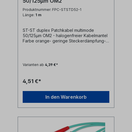
50/125µm OM2
Produktnummer: FPC-STSTD52-1
Länge:
1 m
ST-ST duplex Patchkabel multimode
50/125µm OM2 - halogenfreier Kabelmantel
Farbe orange- geringe Steckerdämpfung-
farblich kodierte Knickschutztüllen
(rot/schwarz)
Varianten ab
4,39 €*
4,51 €*
In den Warenkorb