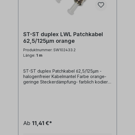
ST-ST duplex LWL Patchkabel
62,5/125µm orange
Produktnummer: SW102433.2
Länge:
1 m
ST-ST duplex Patchkabel 62,5/125µm -
halogenfreier Kabelmantel Farbe orange-
geringe Steckerdämpfung- farblich kodierte
Knickschutztüllen (rot/schwarz)
Ab
11,41 €*