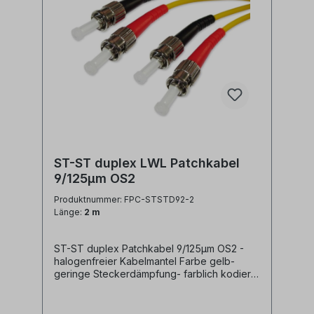
ST-ST duplex LWL Patchkabel
9/125µm OS2
Produktnummer: FPC-STSTD92-2
Länge:
2 m
ST-ST duplex Patchkabel 9/125µm OS2 -
halogenfreier Kabelmantel Farbe gelb-
geringe Steckerdämpfung- farblich kodierte
Knickschutztüllen (rot/schwarz) Technische
Daten: Kabeltyp: Glasfaser LWL
duplex Patchkabel I-V(ZN)H 2x1E9/125µm