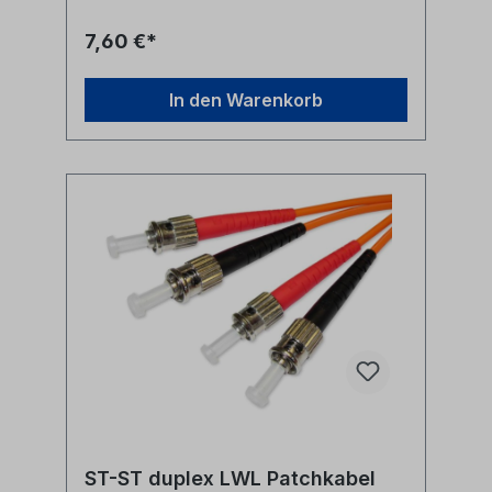
biegeoptimiertLänge: individuell
siehe Längenauswahlfeld oder Sonderlänge
7,60 €*
auf AnfrageLWL-Stecker A: ST duplexLWL-
Stecker B: ST duplexAnwendung: LWL
Lichtwellenleiter singlemode Anschlusskabel
In den Warenkorb
zwischen ST duplex Ports Synonyme: fiber
optic patchcord, Glasfaser Anschlusskabel,
LWL Patch Kabel, Lichtwellenleiter
Patchkabel
ST-ST duplex LWL Patchkabel