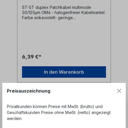
ST-ST duplex Patchkabel multimode
50/125µm OM4 - halogenfreier Kabelmantel
Farbe erikaviolett- geringe
Steckerdämpfung- farblich kodierte
Knickschutztüllen (rot/schwarz)
6,39 €*
In den Warenkorb
Preisauszeichnung
Privatkunden können Preise mit MwSt. (brutto) und
Geschäftskunden Preise ohne MwSt. (netto) angezeigt
werden.