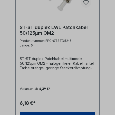
ST-ST duplex LWL Patchkabel
50/125µm OM2
Produktnummer: FPC-STSTD52-5
Länge:
5 m
ST-ST duplex Patchkabel multimode
50/125µm OM2 - halogenfreier Kabelmantel
Farbe orange- geringe Steckerdämpfung-
farblich kodierte Knickschutztüllen
(rot/schwarz)
Varianten ab
4,39 €*
6,18 €*