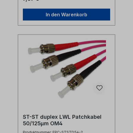
In den Warenkorb
ST-ST duplex LWL Patchkabel
50/125µm OM4
Produktnummer: FPC-STSTD54-2