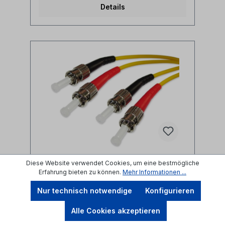
Details
Diese Website verwendet Cookies, um eine bestmögliche
Erfahrung bieten zu können.
Mehr Informationen ...
ST-ST duplex LWL Patchkabel
9/125µm OS2
Nur technisch notwendige
Konfigurieren
Produktnummer: FPC-STSTD92-10
Alle Cookies akzeptieren
Länge:
10 m