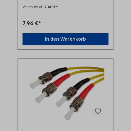
LSZH (halogenfrei)LWL Faser:
Varianten ab
7,60 €*
singlemode 9/125µm OS2 G.657A1
biegeoptimiertLänge: individuell
siehe Längenauswahlfeld oder Sonderlänge
7,96 €*
auf AnfrageLWL-Stecker A: ST duplexLWL-
Stecker B: ST duplexAnwendung: LWL
Lichtwellenleiter singlemode Anschlusskabel
In den Warenkorb
zwischen ST duplex Ports Synonyme: fiber
optic patchcord, Glasfaser Anschlusskabel,
LWL Patch Kabel, Lichtwellenleiter
Patchkabel