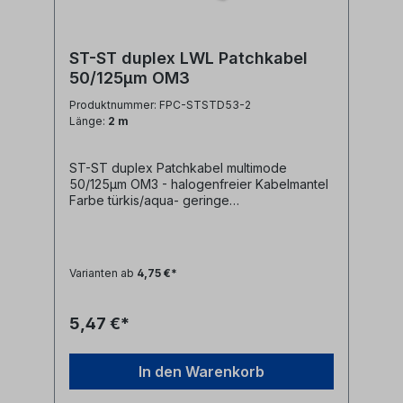
ST-ST duplex LWL Patchkabel
50/125µm OM3
Produktnummer: FPC-STSTD53-2
Länge:
2 m
ST-ST duplex Patchkabel multimode
50/125µm OM3 - halogenfreier Kabelmantel
Farbe türkis/aqua- geringe
Steckerdämpfung- farblich kodierte
Knickschutztüllen (rot/schwarz)
Varianten ab
4,75 €*
5,47 €*
In den Warenkorb