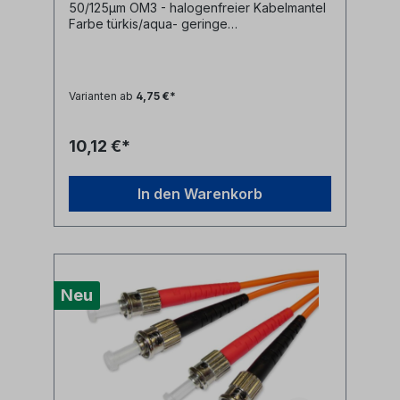
50/125µm OM3 - halogenfreier Kabelmantel
Farbe türkis/aqua- geringe
Steckerdämpfung- farblich kodierte
Knickschutztüllen (rot/schwarz)
Varianten ab
4,75 €*
10,12 €*
In den Warenkorb
Neu