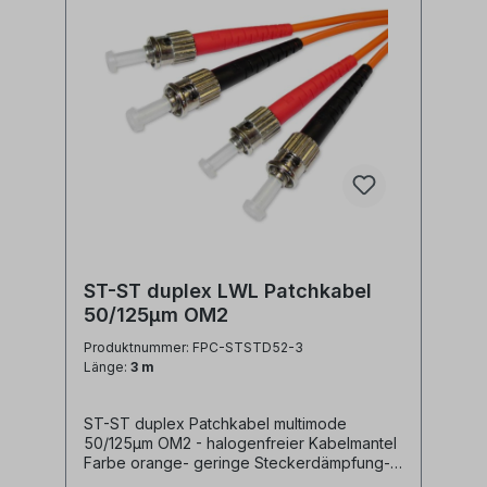
ST-ST duplex LWL Patchkabel
50/125µm OM2
Produktnummer: FPC-STSTD52-3
Länge:
3 m
ST-ST duplex Patchkabel multimode
50/125µm OM2 - halogenfreier Kabelmantel
Farbe orange- geringe Steckerdämpfung-
farblich kodierte Knickschutztüllen