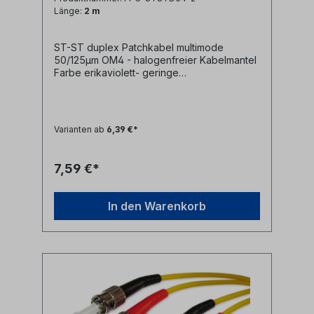
Länge:
2 m
ST-ST duplex Patchkabel multimode
50/125µm OM4 - halogenfreier Kabelmantel
Farbe erikaviolett- geringe
Steckerdämpfung- farblich kodierte
Knickschutztüllen (rot/schwarz)
Varianten ab
6,39 €*
7,59 €*
In den Warenkorb