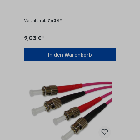
Knickschutztüllen (rot/schwarz) Technische
Daten: Kabeltyp: Glasfaser LWL
duplex Patchkabel I-V(ZN)H 2x1E9/125µm
LSZH (halogenfrei)LWL Faser:
Varianten ab
7,60 €*
singlemode 9/125µm OS2 G.657A1
biegeoptimiertLänge: individuell
siehe Längenauswahlfeld oder Sonderlänge
9,03 €*
auf AnfrageLWL-Stecker A: ST duplexLWL-
Stecker B: ST duplexAnwendung: LWL
Lichtwellenleiter singlemode Anschlusskabel
In den Warenkorb
zwischen ST duplex Ports Synonyme: fiber
optic patchcord, Glasfaser Anschlusskabel,
LWL Patch Kabel, Lichtwellenleiter
Patchkabel