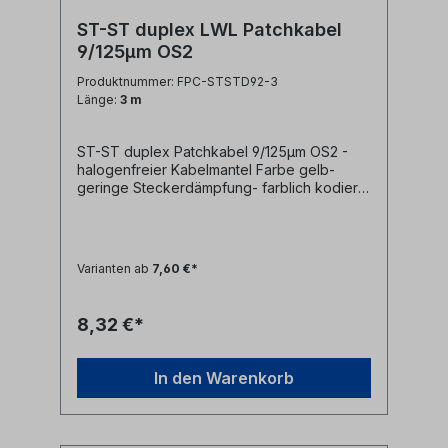
ST-ST duplex LWL Patchkabel
9/125µm OS2
Produktnummer: FPC-STSTD92-3
Länge:
3 m
ST-ST duplex Patchkabel 9/125µm OS2 -
halogenfreier Kabelmantel Farbe gelb-
geringe Steckerdämpfung- farblich kodierte
Knickschutztüllen (rot/schwarz) Technische
Daten: Kabeltyp: Glasfaser LWL
duplex Patchkabel I-V(ZN)H 2x1E9/125µm
LSZH (halogenfrei)LWL Faser:
Varianten ab
7,60 €*
singlemode 9/125µm OS2 G.657A1
biegeoptimiertLänge: individuell
siehe Längenauswahlfeld oder Sonderlänge
8,32 €*
auf AnfrageLWL-Stecker A: ST duplexLWL-
Stecker B: ST duplexAnwendung: LWL
Lichtwellenleiter singlemode Anschlusskabel
In den Warenkorb
zwischen ST duplex Ports Synonyme: fiber
optic patchcord, Glasfaser Anschlusskabel,
LWL Patch Kabel, Lichtwellenleiter
Patchkabel