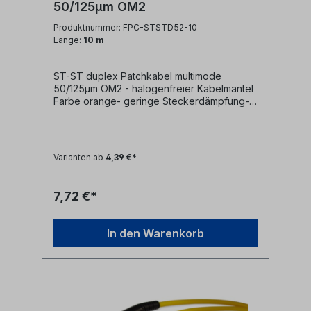
50/125µm OM2
Produktnummer: FPC-STSTD52-10
Länge:
10 m
ST-ST duplex Patchkabel multimode
50/125µm OM2 - halogenfreier Kabelmantel
Farbe orange- geringe Steckerdämpfung-
farblich kodierte Knickschutztüllen
(rot/schwarz)
Varianten ab
4,39 €*
7,72 €*
In den Warenkorb