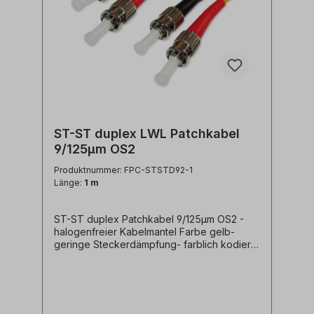
ST-ST duplex LWL Patchkabel
9/125µm OS2
Produktnummer: FPC-STSTD92-1
Länge:
1 m
ST-ST duplex Patchkabel 9/125µm OS2 -
halogenfreier Kabelmantel Farbe gelb-
geringe Steckerdämpfung- farblich kodierte
Knickschutztüllen (rot/schwarz) Technische
Daten: Kabeltyp: Glasfaser LWL
duplex Patchkabel I-V(ZN)H 2x1E9/125µm
LSZH (halogenfrei)LWL Faser:
singlemode 9/125µm OS2 G.657A1