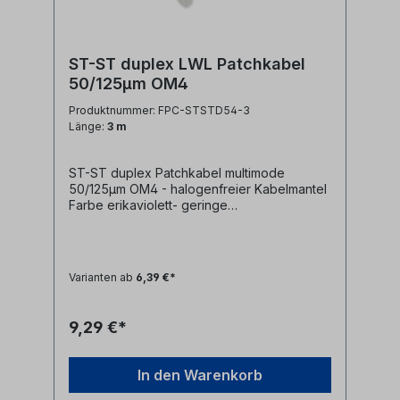
ST-ST duplex LWL Patchkabel
50/125µm OM4
Produktnummer: FPC-STSTD54-3
Länge:
3 m
ST-ST duplex Patchkabel multimode
50/125µm OM4 - halogenfreier Kabelmantel
Farbe erikaviolett- geringe
Steckerdämpfung- farblich kodierte
Knickschutztüllen (rot/schwarz)
Varianten ab
6,39 €*
9,29 €*
In den Warenkorb