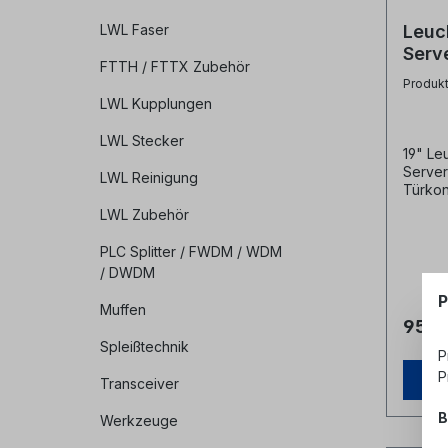
LWL Faser
Leuc
Serv
FTTH / FTTX Zubehör
Türk
Produk
LWL Kupplungen
LWL Stecker
19" Le
Server
LWL Reinigung
Türkon
noch 1 
LWL Zubehör
Türkon
PLC Splitter / FWDM / WDM
/ DWDM
P
Muffen
95,0
Spleißtechnik
P
P
Transceiver
B
Werkzeuge