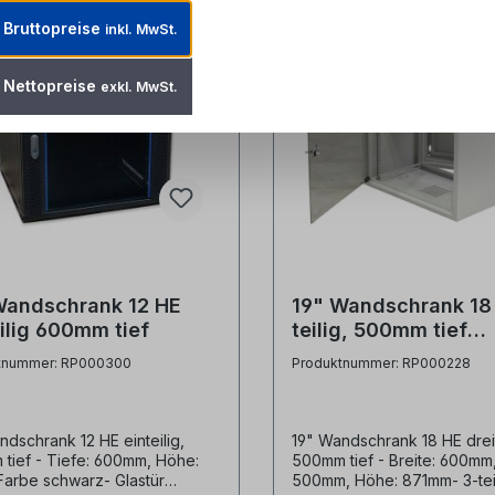
Bruttopreise
inkl. MwSt.
Nettopreise
exkl. MwSt.
Wandschrank 12 HE
19" Wandschrank 18
ilig 600mm tief
teilig, 500mm tief
Restposten
tnummer: RP000300
Produktnummer: RP000228
ndschrank 12 HE einteilig,
19" Wandschrank 18 HE dreit
tief - Tiefe: 600mm, Höhe:
500mm tief - Breite: 600mm,
Farbe schwarz- Glastür
500mm, Höhe: 871mm- 3-teil