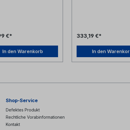
ießbar- abnehmbare
Gehäuse, Vollglastür, Wandte
wände mit
Rückwand- Farbe grau RA
lverschlüssen - passiv
Glastür mit 4mm Sicherheits
et durch Perforation -
Wandteil mit zwei
eitet zum Einbau von Lüfter-
Kabeleinführungsöffnungen 
agwinkel Restposten: derzeit
Bürstenleiste + 1x herauslö
 Stk. verfügbar
Blindabdeckung)- zwei
99 €*
333,19 €*
henverkauf vorbehalten)
tiefenverstellbare Tragwink
Rückwand mit Erdungsleitu
umfangreiches Zubehör erhä
In den Warenkorb
In den Warenko
Restposten: nur noch 3 Stk.
verfügbar
Shop-Service
Defektes Produkt
Rechtliche Vorabinformationen
Kontakt