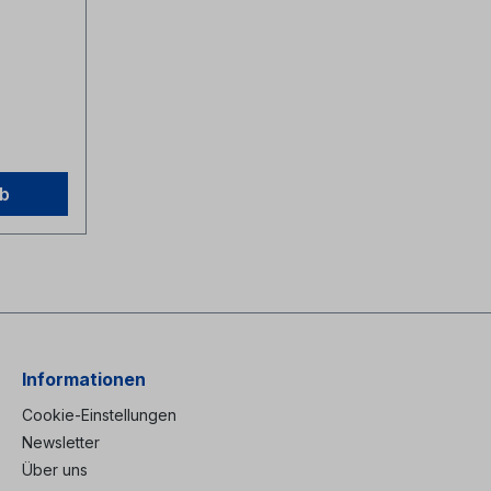
il mit
L7035-
glas-
(1x mit
sbare
el vorn-
ng-
ltlich
rb
Informationen
Cookie-Einstellungen
Newsletter
Über uns