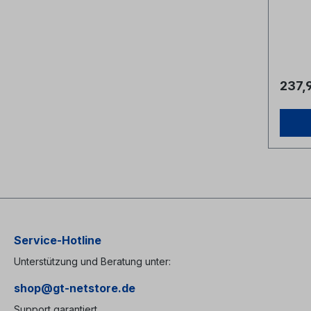
abschl
Seiten
Schnel
belüft
vorber
19" Tr
noch 5
237,
(Zwisc
Service-Hotline
Unterstützung und Beratung unter:
shop@gt-netstore.de
Support garantiert