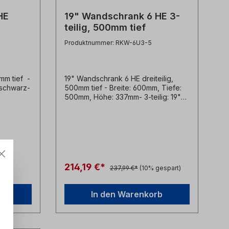
HE
19" Wandschrank 6 HE 3-
teilig, 500mm tief
Produktnummer: RKW-6U3-5
mm tief -
19" Wandschrank 6 HE dreiteilig,
 schwarz-
500mm tief - Breite: 600mm, Tiefe:
500mm, Höhe: 337mm- 3-teilig: 19"
Gehäuse, Vollglastür, Wandteil mit
Rückwand- Farbe grau RAL7035-
iv
Glastür mit 4mm Sicherheitsglas-
n-
Wandteil mit zwei
Kabeleinführungsöffnungen (1x mit
och 6 Stk.
Bürstenleiste + 1x herauslösbare
f
Blindabdeckung)- zwei
214,19 €*
237,99 €*
(10% gespart)
tiefenverstellbare Tragwinkel vorn-
Rückwand mit Erdungsleitung-
umfangreiches Zubehör erhältlich
rb
In den Warenkorb
Restposten: noch 3 Stk. verfügbar