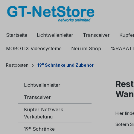
springen
Zur Hauptnavigation springen
Startseite
Lichtwellenleiter
Transceiver
Kupfe
MOBOTIX Videosysteme
Neu im Shop
%RABAT
Restposten
19" Schränke und Zubehör
Rest
Lichtwellenleiter
Wan
Transceiver
Kupfer Netzwerk
Hier find
Verkabelung
Sofern Si
19" Schränke