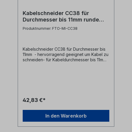
Kabelschneider CC38 für
Durchmesser bis 11mm runde
Klingen
Produktnummer: FTO-MI-CC38
Kabelschneider CC38 für Durchmesser bis
11mm - hervorragend geeignet um Kabel zu
schneiden- für Kabeldurchmesser bis 11mm-
runde Klingen vermeiden ein Quetschen
des Kabels an der Schnittstelle- rutschfester
Griff
42,83 €*
In den Warenkorb