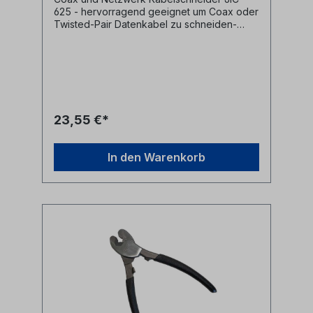
625 - hervorragend geeignet um Coax oder
Twisted-Pair Datenkabel zu schneiden-
zwei runde Öffnungen für dicke und dünne
Kabel- runde Klingen vermeiden ein
Quetschen des Kabels an der Schnittstelle
und sorgen für einen sauberen
konzentrischen Schnitt- rutschfester Griff-
für Netzwerkkabel, sowie Kabel mit
weichem Kupfer- bis 6 AWG- lange
23,55 €*
Lebensdauer durch hochwertigen Chrom-
Vanadium Stahl- nicht geeignet für Stahl,
Aluminiumlegierungen und andere harte
In den Warenkorb
Materialien- Länge: 165,1mm Hersteller
Jonard Tools Herstellerbezeichnung
Copper COAX & Network Cable Cutter
Herstellernr. JIC-625 UPC 811490019096