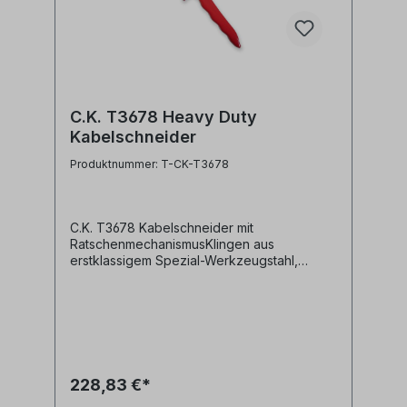
C.K. T3678 Heavy Duty
Kabelschneider
Produktnummer: T-CK-T3678
C.K. T3678 Kabelschneider mit
RatschenmechanismusKlingen aus
erstklassigem Spezial-Werkzeugstahl,
geschmiedet und gehärtet für eine hohe
Lebensdauerrobuster
Ratschenmechanismus für müheloses
Schneiden von Kabeln mit großem
Durchmessergeeignet für Kupfer- und
Aluminiumkabel mit einem Durchmesser von
bis zu 52 mm sowie SWA-Kabel bis zu 36
228,83 €*
mm Durchmesser Hersteller