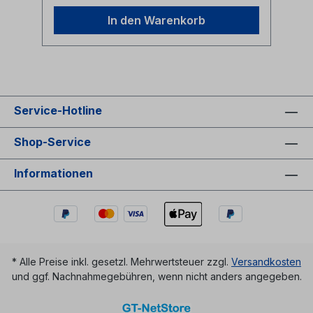
C.K. Carl Kammerling Herstellerbezeichnung
Heavy Duty Ratchet Cable Cutter Modell
In den Warenkorb
T3678Alle Marken,
Warenzeichen, Logos und
Produktbeschreibungen unterliegen den
Rechten der jeweiligen Hersteller/Inhaber
und sind deren Eigentum. Nennungen
erfolgen hier nur zur Identifikation und
Beschreibung der Produkte.
Service-Hotline
Shop-Service
Informationen
* Alle Preise inkl. gesetzl. Mehrwertsteuer zzgl.
Versandkosten
und ggf. Nachnahmegebühren, wenn nicht anders angegeben.