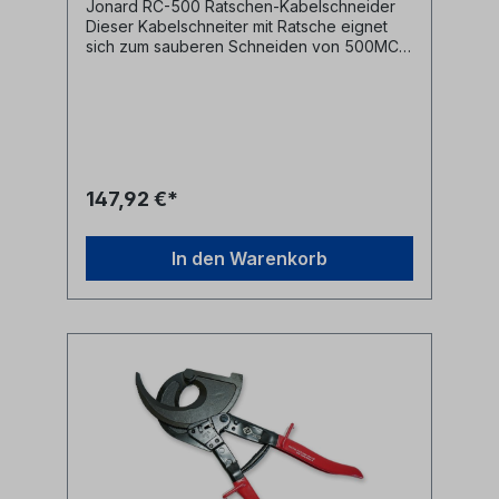
Jonard RC-500 Ratschen-Kabelschneider
Dieser Kabelschneiter mit Ratsche eignet
sich zum sauberen Schneiden von 500MCM
(240mm2) Kupfer- und Aluminiumkabeln
oder anderen Kabeln ähnlicher Größe.
Spezifikationen:- hergestellt aus
wärmebehandeltem Kohlenstoffstahl mit
induktionsgehärteten Schneidkanten für
maximale Festigkeit und Haltbarkeit-
einzigartiges Design für schnelles und
147,92 €*
einfaches Halten und Schneiden der Kabel-
Federmechanismus für automatisches
Öffnen- ergonomisch geformter Griff mit
In den Warenkorb
gepolstertem Gummigriff für mehr Kompfort
und Hebelwirkung- Dieses Werkzeug ist
NICHT für den Einsatz an ACSR- oder
anderen Stahlkabeln konzipiert!- Maximale
Schnittkapazität 35mm- Maße: 8.26cm x
2.54cm x 27cm- Gewicht
794,5gProduktvideo: Hersteller Jonard
Tools Herstellerbezeichnung Ratcheting
Cable Cutter 500 MCM Herstellernr. RC-500
UPC 810053350843