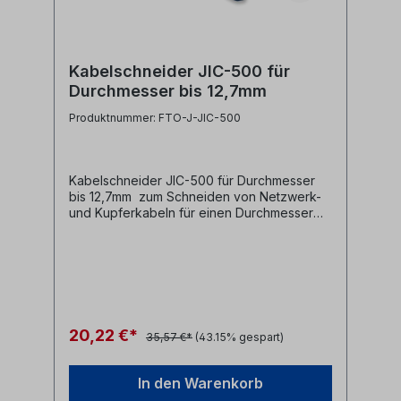
Kabelschneider JIC-500 für
Durchmesser bis 12,7mm
Produktnummer: FTO-J-JIC-500
Kabelschneider JIC-500 für Durchmesser
bis 12,7mm zum Schneiden von Netzwerk-
und Kupferkabeln für einen Durchmesser
bis 12,7mmvollständiges durchschneiden
der Kabel dank scharfer Klingen,
einschließlich der Nylon-
Reißschnüreminimierte Kabelverformung
dank gebogener Klingengroße
Backenöffnung mehr Komfort und größere
Hebelwirkung durch gebogene und
20,22 €*
35,57 €*
(43.15% gespart)
federbelastete GriffeGriffe bleiben bei
Nichtverwendung geschlossen dank
Verriegelungslasche Hersteller Jonard
In den Warenkorb
Tools Herstellerbezeichnung Compact