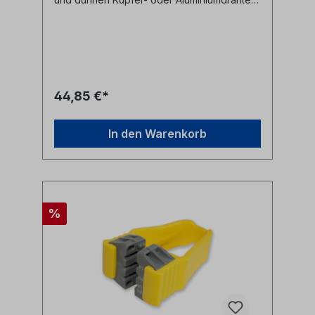
(bis 4 AWG CU/AL)Ergonomisch mit
Komfortgriff Mikrogezahnte
Edelstahlklingen___Hersteller:
Ripley / MillerHersteller Bezeichnung: KS-
3 Angle-Head ShearsHersteller Nr:
KS-3 / MC01-7100 Alle Marken,
Warenzeichen, Logos und
44,85 €*
Produktbeschreibungen unterliegen den
Rechten der jeweiligen Hersteller/Inhaber
und sind deren Eigentum. Nennungen
In den Warenkorb
erfolgen hier nur zur Identifikation und
Beschreibung der Produkte.
%