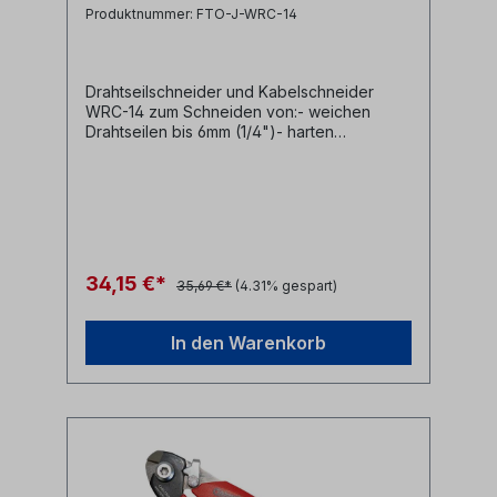
Produktnummer: FTO-J-WRC-14
Drahtseilschneider und Kabelschneider
WRC-14 zum Schneiden von:- weichen
Drahtseilen bis 6mm (1/4")- harten
Drahtseilen bis 5mm (3/16")- Federdraht bis
2,4mm (3/32")- Kupfer/Aluminium bis 5mm
(3/16")- spezielles Klingendesign für beste
Schnittergebnisse- rutschfester Griff- aus
Chrome-Vanadium Stahl für Stabilität und
lange Haltbarkeit- Werkzeugdesign
ermöglicht leichteres Arbeiten durch
34,15 €*
35,69 €*
(4.31% gespart)
verbesserte Hebelwirkung Hersteller
Jonard Tools Herstellerbezeichnung Wire
Rope & Cable Cutter Hrstellernr. WRC-14
In den Warenkorb
UPC 811490019287