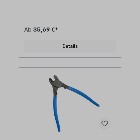
federbelasteten Griffen ausgestattet. Die
ultimative und multifunktionelle Schere für
den Elektriker oder
Glasfasertechniker.Produkteigenschaften:-
Klingen aus japanischen 4034-Edelstahl für
Ab
35,69 €*
beste Schnittleistung und lange
Lebensdauer- gebogenes ergonomisches
Griffdesign reduziert die Ermüdung von
Details
Händen und Handgelenken erheblich-
Griffe bestehen aus Zweikomponenten-
Nylon und Santoprene ™ - für höchsten
Komfort und lange Haltbarkeit-
mikroverzahnte Klinge für optimalen Schnitt
von Kevlar- runde Schneidkerbe zum
Schneiden weicher Kupferkabel bis 6mm
oder Metalldrähte bis 2mm- integrierte
Kabelschuh Crimpzange zum Crimpen nicht
isolierter Kabelschuhe für 22-14AWG Drähte
Produktvideo: Hersteller Jonard Tools
Herstellerbezeichnung Multi-funktion Kevlar
& Wire Cutting Shears 7" Herstellernr.KWC-
700 UPC 00810053351581