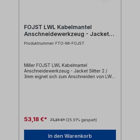
FOJST LWL Kabelmantel
Anschneidewerkzeug - Jacket
Slitter 2 / 3mm
Produktnummer: FTO-MI-FOJST
Miller FOJST LWL Kabelmantel
Anschneidewerkzeug - Jacket Slitter 2 /
3mm eignet sich zum Anschneiden von LWL
Kabel (PVC oder LSOH) mit 2 und 3mm
Durchmesser- insbesondere zur
Kabelvorbereitung für die Konfektion von
LWL Steckern benötigt- schlitzt das Kabel
längs beidseitig (180° Abstand) ein-
Markierungen für optimale Absetzlänge-
exakt voreingestellte Klingenkassette
53,18 €*
71,39 €*
(25.51% gespart)
ermöglicht reproduzierbare
ErgebnisseHersteller: Ripley /
MillerHerstellernr: FOJST - 81210
In den Warenkorb