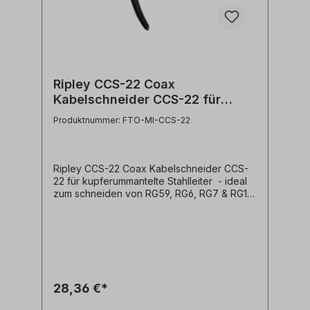
Ripley CCS-22 Coax
Kabelschneider CCS-22 für
kupferummantelte Stahlleiter
Produktnummer: FTO-MI-CCS-22
Ripley CCS-22 Coax Kabelschneider CCS-
22 für kupferummantelte Stahlleiter - ideal
zum schneiden von RG59, RG6, RG7 & RG11
Coax Kabel, sowie N48, 5C & RG9 Kabel-
für Kabeldurchmesser bis 10.16mm- zum
schneiden durch kupferummantelte
Stahlleiter- runde Klingen vermeiden ein
Quetschen des Kabels an der Schnittstelle-
rutschfester Griff
28,36 €*