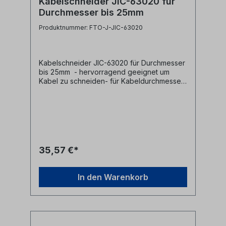
Kabelschneider JIC-63020 für
Durchmesser bis 25mm
Produktnummer: FTO-J-JIC-63020
Kabelschneider JIC-63020 für Durchmesser
bis 25mm - hervorragend geeignet um
Kabel zu schneiden- für Kabeldurchmesser
bis 25mm- runde Klingen vermeiden ein
Quetschen des Kabels an der Schnittstelle
und sorgen für einen sauberen
konzentrischen Schnitt- rutschfester Griff-
für LWL-Kabel, sowie Kabel mit Aluminium
oder weichem Kupfer- nicht für Stahlkabel
geeignet Hersteller Jonard Tools
35,57 €*
Herstellerbezeichnung 9" Curved Jaw
Cable Cutter Herstellernr. JIC-63020 UPC
811490018983
In den Warenkorb