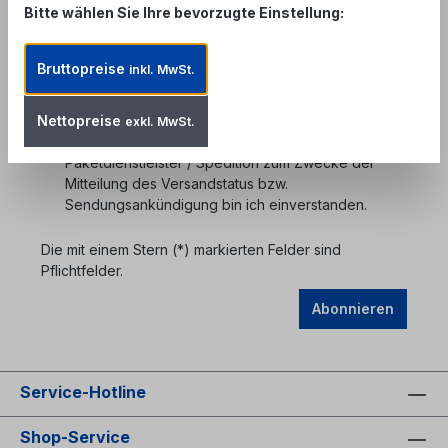
Bitte wählen Sie Ihre bevorzugte Einstellung:
Datenschutz*
Bruttopreise
inkl. MwSt.
Ich habe die
Datenschutzbestimmungen
zur
Kenntnis genommen und die
AGB
gelesen und bin
Nettopreise
mit ihnen einverstanden. Mit der Übermittlung
exkl. MwSt.
meiner E-Mail-Adresse bzw. Telefonnummer an den
Paketdienstleister / Spedition zum Zwecke der
Mitteilung des Versandstatus bzw.
Sendungsankündigung bin ich einverstanden.
Die mit einem Stern (*) markierten Felder sind
Pflichtfelder.
Abonnieren
Service-Hotline
Shop-Service