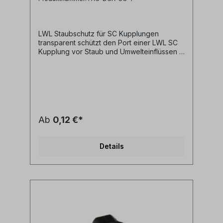
LWL Staubschutz für SC Kupplungen
transparent schützt den Port einer LWL SC
Kupplung vor Staub und Umwelteinflüssen -
leicht aufzustecken und wieder
abzunehmen- pro SC simplex Port wird eine
Staubschutzkappe benötigt- transparent -
ermöglicht Identifizierung des Ports mittels
Visual Fault Finder
Ab
0,12 €*
Details