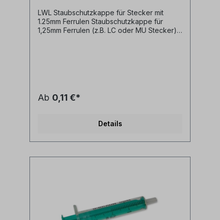
LWL Staubschutzkappe für Stecker mit
1.25mm Ferrulen Staubschutzkappe für
1,25mm Ferrulen (z.B. LC oder MU Stecker) -
schützt vor Staub, versehentlichem
Berühren der Stckerstirnfläche und
Umwelteinflüssen- Farbe: weiß
Ab
0,11 €*
Details