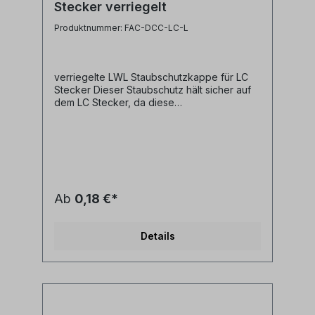
Stecker verriegelt
Produktnummer: FAC-DCC-LC-L
verriegelte LWL Staubschutzkappe für LC
Stecker Dieser Staubschutz hält sicher auf
dem LC Stecker, da diese
Staubschutzkappe mit dem
Entriegelungshebel des LC Steckers
gesichert wird. - vermeidet das Verlieren
der Staubschutzkappe- leicht aufzustecken
und wieder abzunehmen- besserer
Staubschutz als Standart
Staubschutzkappen, da die gesamte
Ab
0,18 €*
Steckerfront umschlossen wird- Farbe: weiß
Details