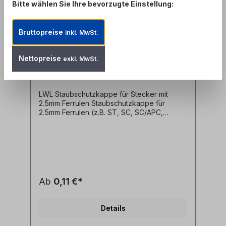
Bitte wählen Sie Ihre bevorzugte Einstellung:
LWL Staubschutzkappe für 2.5
Bruttopreise
inkl. MwSt.
mm Ferrulen
Nettopreise
Produktnummer: FAC-DC-2.5
exkl. MwSt.
LWL Staubschutzkappe für Stecker mit
2.5mm Ferrulen Staubschutzkappe für
2.5mm Ferrulen (z.B. ST, SC, SC/APC,
FC/PC, FC/APC, DIN) - schützt vor Staub,
versehentlichem Berühren der
Stckerstirnfläche und Umwelteinflüssen-
Farbe: transparent
Ab
0,11 €*
Details