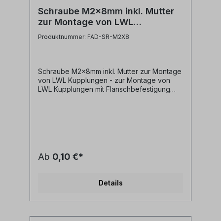
Schraube M2x8mm inkl. Mutter
zur Montage von LWL
Kupplungen
Produktnummer: FAD-SR-M2X8
Schraube M2x8mm inkl. Mutter zur Montage
von LWL Kupplungen - zur Montage von
LWL Kupplungen mit Flanschbefestigung
(z.B. SC, LC, MTP, E2000)- inkl. Mutter-
geeignet für Spleißverteiler von GT-
NetStore
Ab
0,10 €*
Details