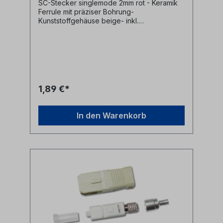
SC-Stecker singlemode 2mm rot - Keramik
Ferrule mit präziser Bohrung-
Kunststoffgehäuse beige- inkl.
Staubschutzkappe- inkl. Crimphülse und
Knickschutz schwarz für 3mm
Glasfaserkabel
1,89 €*
In den Warenkorb