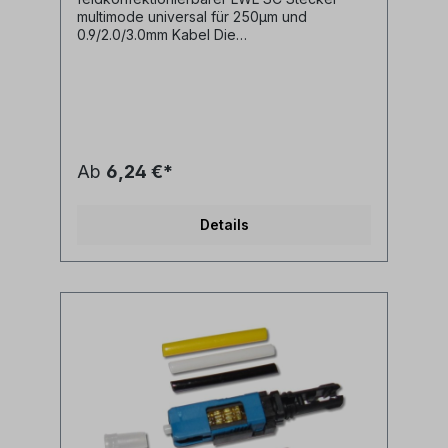
multimode universal für 250µm und
0.9/2.0/3.0mm Kabel Die
feldkonfektionierbaren LWL Stecker
ermöglichen eine schnelle und sichere
Montage von LWL Steckern ohne die
Stecker Kleben, Aushärten oder Polieren zu
müssen. Sie müssen lediglich die per
Cleaver gebrochene Faser in den Stecker
einführen und durch einfaches Lösen eines
Ab
6,24 €*
Öffnungsclips die Glasfaser in der V-Nut des
Steckers fixieren. - Keramik Ferrule mit
präziser Bohrung- Endfläche bereits poliert-
Details
geeignet für multimode 50/125µm OM4,
OM3 und OM2 Fasern- Kunststoffgehäuse
beige- inkl. Staubschutzkappe- universell
für verschiedene Kabeldurchmesser
einsetzbar: 250µm Faser, 900µm Ader, 2.0
oder 3.0mm Kabel