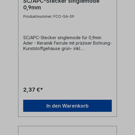
SC/APC-Stecker singlemode
0,9mm
Produktnummer: FCO-SA-09
SC/APC-Stecker singlemode für 0,9mm
Ader - Keramik Ferrule mit präziser Bohrung-
Kunststoffgehäuse grün- inkl.
Staubschutzkappe- inkl. Knickschutz f.
0.9mm Ader
2,37 €*
In den Warenkorb