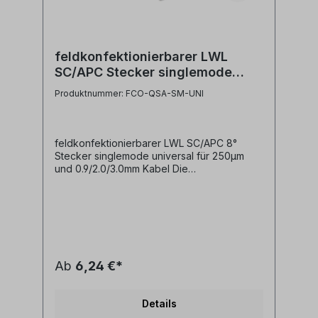
feldkonfektionierbarer LWL
SC/APC Stecker singlemode
universal für 250µm und 0.9 / 2.0
Produktnummer: FCO-QSA-SM-UNI
/ 3.0mm Kabel
feldkonfektionierbarer LWL SC/APC 8°
Stecker singlemode universal für 250µm
und 0.9/2.0/3.0mm Kabel Die
feldkonfektionierbaren LWL Stecker
ermöglichen eine schnelle und sichere
Montage von LWL Steckern ohne die
Stecker Kleben, Aushärten oder Polieren zu
müssen. Sie müssen lediglich die per
Cleaver gebrochene Faser in den Stecker
einführen und durch einfaches Lösen eines
Ab
6,24 €*
Öffnungsclips die Glasfaser in der V-Nut des
Steckers fixieren. - Keramik Ferrule mit
präziser Bohrung- Endfläche bereits poliert
Details
APC 8°- Kunststoffgehäuse grün- inkl.