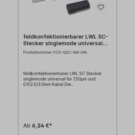
feldkonfektionierbarer LWL SC-
Stecker singlemode universal
für 250µm und 0.9 / 2.0 / 3.0mm
Produktnummer: FCO-QSC-SM-UNI
Kabel-Cop
feldkonfektionierbarer LWL SC Stecker
singlemode universal für 250µm und
0.9/2.0/3.0mm Kabel Die
feldkonfektionierbaren LWL Stecker
ermöglichen eine schnelle und sichere
Montage von LWL Steckern ohne die
Stecker Kleben, Aushärten oder Polieren zu
müssen. Sie müssen lediglich die per
Cleaver gebrochene Faser in den Stecker
einführen und durch einfaches Lösen eines
Ab
6,24 €*
Öffnungsclips die Glasfaser in der V-Nut des
Steckers fixieren. - Keramik Ferrule mit