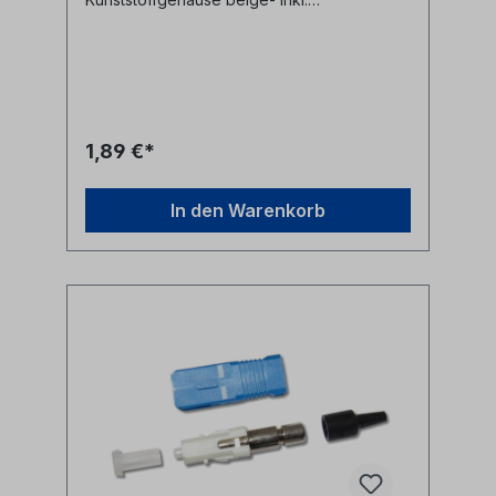
Staubschutzkappe- inkl. Crimphülse und
Knickschutz schwarz für 3mm
Glasfaserkabel
1,89 €*
In den Warenkorb