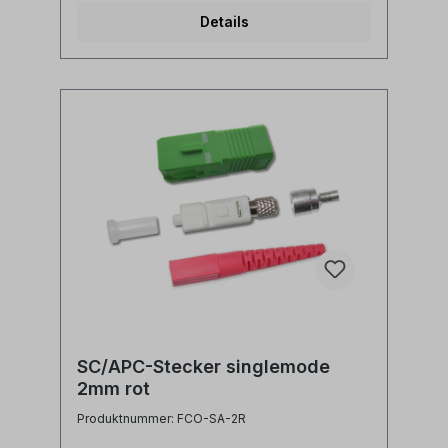
präziser Bohrung- Endfläche bereits poliert-
Details
Kunststoffgehäuse blau- inkl.
Staubschutzkappe- universell für
verschiedene Kabeldurchmesser
einsetzbar: 250µm Faser, 900µm Ader, 2.0
oder 3.0mm Kabel
SC/APC-Stecker singlemode
2mm rot
Produktnummer: FCO-SA-2R