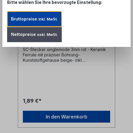
Bitte wählen Sie Ihre bevorzugte Einstellung:
SC-Stecker singlemode LWL
Bruttopreise
3mm rot
inkl. MwSt.
Produktnummer: FCO-SC-SM-3R
Nettopreise
exkl. MwSt.
SC-Stecker singlemode 3mm rot - Keramik
Ferrule mit präziser Bohrung-
Kunststoffgehäuse beige- inkl.
Staubschutzkappe- inkl. Crimphülse und
Knickschutz schwarz für 3mm
Glasfaserkabel
1,89 €*
In den Warenkorb