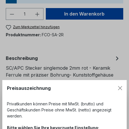
Produkt Anzahl: Gib den gewünschten We
In den Warenkorb
Zum Merkzettel hinzufügen
Produktnummer:
FCO-SA-2R
Beschreibung
SC/APC Stecker singlemode 2mm rot - Keramik
Ferrule mit präziser Bohrung- Kunststoffgehäuse
grün- inkl. Staubschutzkappe- in…
Mehr
Preisauszeichnung
Bewertungen
Privatkunden können Preise mit MwSt. (brutto) und
Geschäftskunden Preise ohne MwSt. (netto) angezeigt
werden.
Bitte wählen Sie Ihre bevorzugte Einstellung: