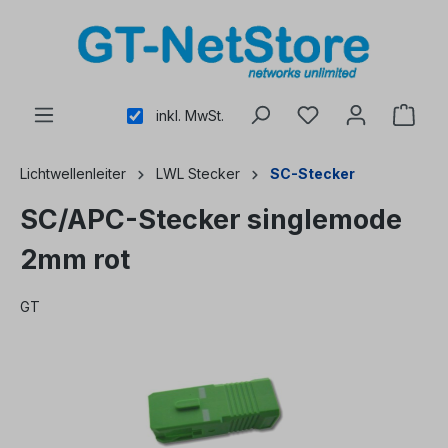
alt springen
inkl. MwSt.
Lichtwellenleiter
LWL Stecker
SC-Stecker
SC/APC-Stecker singlemode
2mm rot
GT
Bildergalerie überspringen