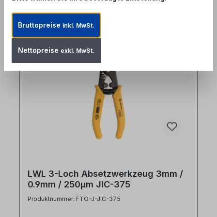
Produktgalerie überspringen
Accessory Items
Bruttopreise
inkl. MwSt.
Nettopreise
exkl. MwSt.
%
LWL 3-Loch Absetzwerkzeug 3mm /
0.9mm / 250µm JIC-375
Produktnummer: FTO-J-JIC-375