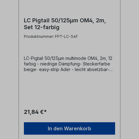
LC Pigtail 50/125µm OM4, 2m,
Set 12-farbig
Produktnummer: FPT-LC-54F
LC-Pigtail 50/125µm multimode OM4, 2m, 12
farbig - niedrige Dämpfung- Steckerfarbe
beige- easy-strip Ader - leicht absetzbar-
Pigtailader 0,9mm und 250µm Coating in 12
Farben nach IEC60304 (rot, grün, blau, gelb,
weiß, grau, braun, violett, türkis, schwarz,
orange, rosa)- LWL Fasertyp multimode
50/125µm OM4- Pigtail Steckertyp LC
21,84 €*
In den Warenkorb