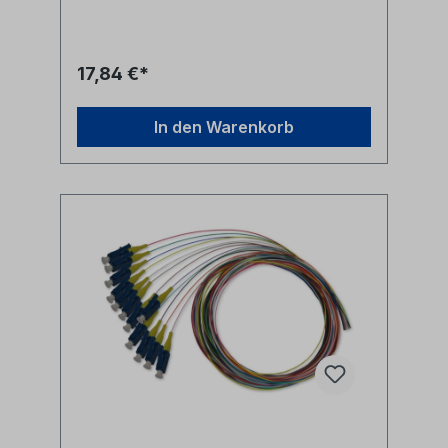
orange, rosa)- LWL Fasertyp 50/125µm
OM2- Pigtail Steckertyp LC
17,84 €*
In den Warenkorb