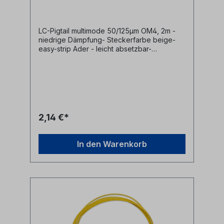
LC-Pigtail multimode 50/125µm OM4, 2m -
niedrige Dämpfung- Steckerfarbe beige-
easy-strip Ader - leicht absetzbar-
Pigtailader 0,9mm rot- LWL Fasertyp
multimode 50/125µm OM4- Pigtail
Steckertyp LC
2,14 €*
In den Warenkorb