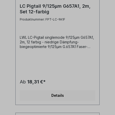
LC Pigtail 9/125µm G657A1, 2m,
Set 12-farbig
Produktnummer: FPT-LC-9A1F
LWL LC-Pigtail singlemode 9/125µm G657A1,
2m, 12 farbig - niedrige Dämpfung-
biegeoptimierte 9/125µm G.657A1 Faser-
Steckerfarbe blau- easy-strip Ader - leicht
absetzbar- Pigtailader 0,9mm und 250µm
Coating in 12 Farben nach IEC60304 (rot,
grün, blau, gelb, weiß, grau, braun, violett,
türkis, schwarz, orange, rosa)- LWL
Fasertyp singlemode 9/125µm- Pigtail
Steckertyp LC
Ab
18,31 €*
Details