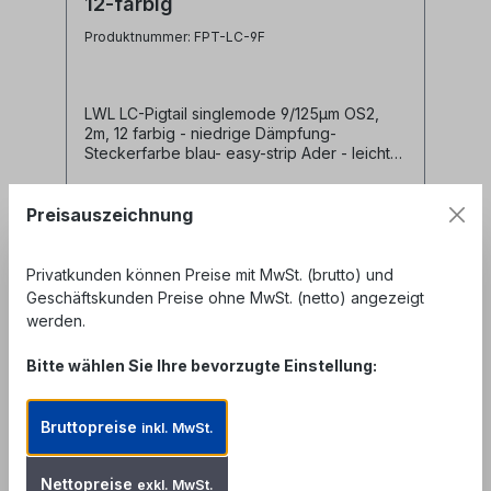
12-farbig
Produktnummer: FPT-LC-9F
LWL LC-Pigtail singlemode 9/125µm OS2,
2m, 12 farbig - niedrige Dämpfung-
Steckerfarbe blau- easy-strip Ader - leicht
absetzbar- Pigtailader 0,9mm und 250µm
Coating in 12 Farben nach IEC60304 (rot,
grün, blau, gelb, weiß, grau, braun, violett,
Preisauszeichnung
türkis, schwarz, orange, rosa)- LWL
Fasertyp singlemode 9/125µm- Pigtail
Steckertyp LC
Privatkunden können Preise mit MwSt. (brutto) und
Geschäftskunden Preise ohne MwSt. (netto) angezeigt
Ab
16,99 €*
werden.
Details
Bitte wählen Sie Ihre bevorzugte Einstellung:
Bruttopreise
inkl. MwSt.
Nettopreise
exkl. MwSt.