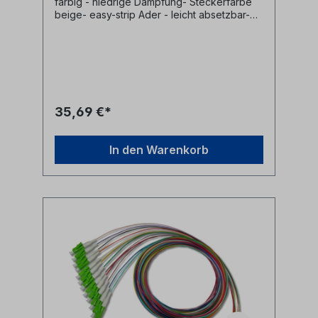
farbig - niedrige Dämpfung- Steckerfarbe
beige- easy-strip Ader - leicht absetzbar-
Pigtailader 0,9mm und 250µm Coating in 12
Farben nach IEC60304 (rot, grün, blau, gelb,
weiß, grau, braun, violett, türkis, schwarz,
orange, rosa)- LWL Fasertyp 62,5/125µm-
Pigtail Steckertyp LC
35,69 €*
In den Warenkorb