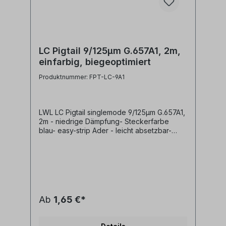
LC Pigtail 9/125µm G.657A1, 2m,
einfarbig, biegeoptimiert
Produktnummer: FPT-LC-9A1
LWL LC Pigtail singlemode 9/125µm G.657A1,
2m - niedrige Dämpfung- Steckerfarbe
blau- easy-strip Ader - leicht absetzbar-
Pigtailader 0,9mm gelb- LWL Fasertyp
singlemode 9/125µm G.657A1
biegeoptimiert- Pigtail Steckertyp LC
Ab
1,65 €*