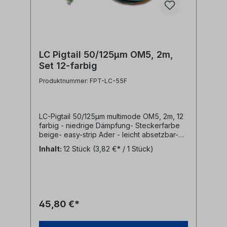
LC Pigtail 50/125µm OM5, 2m,
Set 12-farbig
Produktnummer: FPT-LC-55F
LC-Pigtail 50/125µm multimode OM5, 2m, 12
farbig - niedrige Dämpfung- Steckerfarbe
beige- easy-strip Ader - leicht absetzbar-
Pigtailader 0,9mm und 250µm Coating in 12
Inhalt:
12 Stück
(3,82 €* / 1 Stück)
Farben nach IEC60304 (rot, grün, blau, gelb,
weiß, grau, braun, violett, türkis, schwarz,
orange, rosa)- LWL Fasertyp multimode
50/125µm OM5- Pigtail Steckertyp LC
45,80 €*