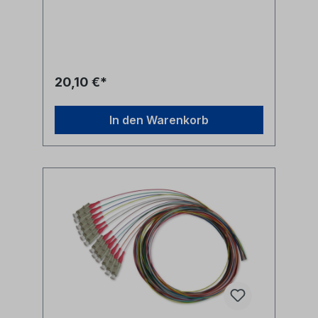
Farben nach IEC60304 (rot, grün, blau, gelb,
weiß, grau, braun, violett, türkis, schwarz,
orange, rosa)- LWL Fasertyp 50/125µm
OM3- Pigtail Steckertyp LC
20,10 €*
In den Warenkorb