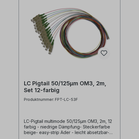
LC Pigtail 50/125µm OM3, 2m,
Set 12-farbig
Produktnummer: FPT-LC-53F
LC-Pigtail multimode 50/125µm OM3, 2m, 12
farbig - niedrige Dämpfung- Steckerfarbe
beige- easy-strip Ader - leicht absetzbar-
Pigtailader 0,9mm und 250µm Coating in 12