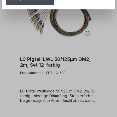
LC Pigtail LWL 50/125µm OM2,
2m, Set 12-farbig
Produktnummer: FPT-LC-52F
LC-Pigtail multimode 50/125µm OM2, 2m, 12
farbig - niedrige Dämpfung- Steckerfarbe
beige- easy-strip Ader - leicht absetzbar-
Pigtailader 0,9mm und 250µm Coating in 12
Farben nach IEC60304 (rot, grün, blau, gelb,
weiß, grau, braun, violett, türkis, schwarz,