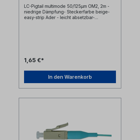
LC-Pigtail multimode 50/125µm OM2, 2m -
niedrige Dämpfung- Steckerfarbe beige-
easy-strip Ader - leicht absetzbar-
Pigtailader 0,9mm grün- LWL Fasertyp
50/125µm OM2- Pigtail Steckertyp LC
1,65 €*
In den Warenkorb