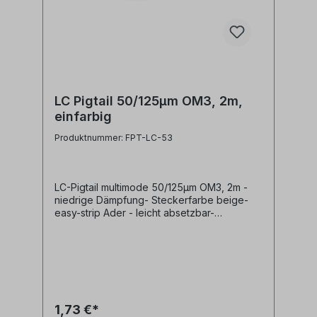
LC Pigtail 50/125µm OM3, 2m,
einfarbig
Produktnummer: FPT-LC-53
LC-Pigtail multimode 50/125µm OM3, 2m -
niedrige Dämpfung- Steckerfarbe beige-
easy-strip Ader - leicht absetzbar-
Pigtailader 0,9mm türkis/aqua- LWL Fasertyp
multimode 50/125µm OM3- Pigtail
Steckertyp LC
1,73 €*