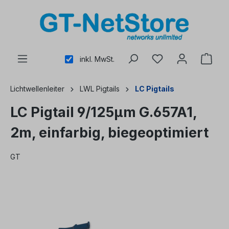
alt springen
inkl. MwSt.
Lichtwellenleiter
LWL Pigtails
LC Pigtails
LC Pigtail 9/125µm G.657A1,
2m, einfarbig, biegeoptimiert
GT
Bildergalerie überspringen