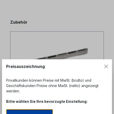
Produktgalerie überspringen
Zubehör
Preisauszeichnung
Privatkunden können Preise mit MwSt. (brutto) und
Geschäftskunden Preise ohne MwSt. (netto) angezeigt
werden.
Bitte wählen Sie Ihre bevorzugte Einstellung:
LWL Crimpspleißschutz 150er Pack -
original ANT/Telent