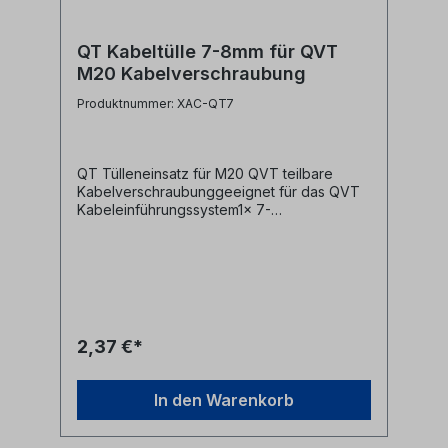
QT Kabeltülle 7-8mm für QVT
M20 Kabelverschraubung
Produktnummer: XAC-QT7
QT Tülleneinsatz für M20 QVT teilbare
Kabelverschraubunggeeignet für das QVT
Kabeleinführungssystem1x 7-
8mmTechnische Daten:Material:
ElastomerSchutzart: IP54Brandklasse: UL94-
V0, selbstverlöschendTemperaturbereich:
-40°C bis 100°Chalogenfrei, silikonfreiAlle
Marken, Warenzeichen, Logos und
Produktbeschreibungen unterliegen den
Rechten der jeweiligen Hersteller/Inhaber
2,37 €*
und sind deren Eigentum. Nennungen
erfolgen hier nur zur Identifikation und
Beschreibung der Produkte.
In den Warenkorb