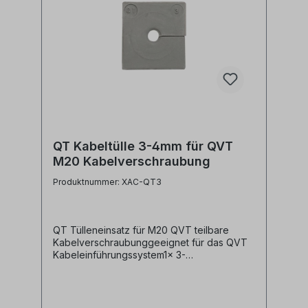
QT Kabeltülle 3-4mm für QVT
M20 Kabelverschraubung
Produktnummer: XAC-QT3
QT Tülleneinsatz für M20 QVT teilbare
Kabelverschraubunggeeignet für das QVT
Kabeleinführungssystem1x 3-
4mmTechnische Daten:Material:
ElastomerSchutzart: IP54Brandklasse: UL94-
V0, selbstverlöschendTemperaturbereich:
-40°C bis 100°Chalogenfrei, silikonfreiAlle