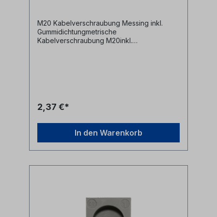
M20 Kabelverschraubung Messing inkl.
Gummidichtungmetrische
Kabelverschraubung M20inkl.
Gummidichtung und
BefestigungsmutterMaterial: Messing Alle
Marken, Warenzeichen, Logos und
Produktbeschreibungen unterliegen den
Rechten der jeweiligen Hersteller/Inhaber
und sind deren Eigentum. Nennungen
erfolgen hier nur zur Identifikation und
2,37 €*
Beschreibung der Produkte.
In den Warenkorb