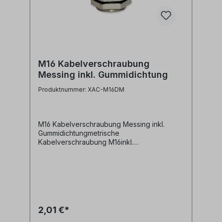
M16 Kabelverschraubung
Messing inkl. Gummidichtung
Produktnummer: XAC-M16DM
M16 Kabelverschraubung Messing inkl.
Gummidichtungmetrische
Kabelverschraubung M16inkl.
Gummidichtung und
BefestigungsmutterMaterial: Messing Alle
Marken, Warenzeichen, Logos und
Produktbeschreibungen unterliegen den
Rechten der jeweiligen Hersteller/Inhaber
und sind deren Eigentum. Nennungen
erfolgen hier nur zur Identifikation und
2,01 €*
Beschreibung der Produkte.