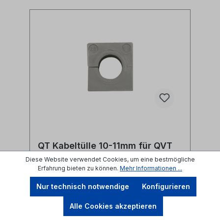
QT Kabeltülle 10-11mm für QVT
M20 Kabelverschraubung
Diese Website verwendet Cookies, um eine bestmögliche
Erfahrung bieten zu können.
Mehr Informationen ...
Produktnummer: XAC-QT10
Nur technisch notwendige
Konfigurieren
QT Tülleneinsatz für M20 QVT teilbare
Alle Cookies akzeptieren
Kabelverschraubunggeeignet für das QVT