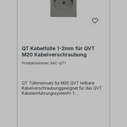
QT Kabeltülle 1-2mm für QVT
M20 Kabelverschraubung
Produktnummer: XAC-QT1
QT Tülleneinsatz für M20 QVT teilbare
Kabelverschraubunggeeignet für das QVT
Kabeleinführungssystem1x 1-
2mmTechnische Daten:Material:
ElastomerSchutzart: IP54Brandklasse: UL94-
V0, selbstverlöschendTemperaturbereich:
-40°C bis 100°Chalogenfrei, silikonfreiAlle
Marken, Warenzeichen, Logos und
Produktbeschreibungen unterliegen den