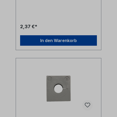
ElastomerSchutzart: IP54Brandklasse: UL94-
V0, selbstverlöschendTemperaturbereich:
-40°C bis 100°Chalogenfrei, silikonfreiAlle
Marken, Warenzeichen, Logos und
Produktbeschreibungen unterliegen den
Rechten der jeweiligen Hersteller/Inhaber
2,37 €*
und sind deren Eigentum. Nennungen
erfolgen hier nur zur Identifikation und
Beschreibung der Produkte.
In den Warenkorb