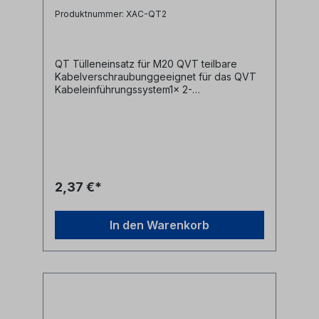
Produktnummer: XAC-QT2
QT Tülleneinsatz für M20 QVT teilbare
Kabelverschraubunggeeignet für das QVT
Kabeleinführungssystem1x 2-
3mmTechnische Daten:Material:
ElastomerSchutzart: IP54Brandklasse: UL94-
V0, selbstverlöschendTemperaturbereich:
-40°C bis 100°Chalogenfrei, silikonfreiAlle
Marken, Warenzeichen, Logos und
Produktbeschreibungen unterliegen den
Rechten der jeweiligen Hersteller/Inhaber
2,37 €*
und sind deren Eigentum. Nennungen
erfolgen hier nur zur Identifikation und
Beschreibung der Produkte.
In den Warenkorb