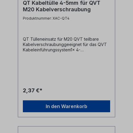
QT Kabeltülle 4-5mm für QVT
M20 Kabelverschraubung
Produktnummer: XAC-QT4
QT Tülleneinsatz für M20 QVT teilbare
Kabelverschraubunggeeignet für das QVT
Kabeleinführungssystem1x 4-
5mmTechnische Daten:Material:
ElastomerSchutzart: IP54Brandklasse: UL94-
V0, selbstverlöschendTemperaturbereich:
-40°C bis 100°Chalogenfrei, silikonfreiAlle
Marken, Warenzeichen, Logos und
Produktbeschreibungen unterliegen den
Rechten der jeweiligen Hersteller/Inhaber
2,37 €*
und sind deren Eigentum. Nennungen
erfolgen hier nur zur Identifikation und
Beschreibung der Produkte.
In den Warenkorb