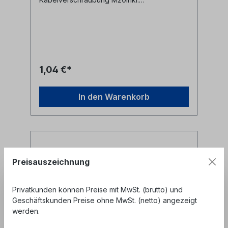
Gummidichtung und
BefestigungsmutterMaterial:
Kunststoffschwarz Alle Marken,
Warenzeichen, Logos und
Produktbeschreibungen unterliegen den
Rechten der jeweiligen Hersteller/Inhaber
und sind deren Eigentum. Nennungen
1,04 €*
erfolgen hier nur zur Identifikation und
Beschreibung der Produkte.
In den Warenkorb
Preisauszeichnung
Privatkunden können Preise mit MwSt. (brutto) und
Geschäftskunden Preise ohne MwSt. (netto) angezeigt
werden.