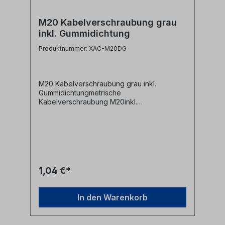
M20 Kabelverschraubung grau
inkl. Gummidichtung
Produktnummer: XAC-M20DG
M20 Kabelverschraubung grau inkl.
Gummidichtungmetrische
Kabelverschraubung M20inkl.
Gummidichtung und
BefestigungsmutterMaterial:
Kunststoffgrau Alle Marken, Warenzeichen,
Logos und Produktbeschreibungen
unterliegen den Rechten der jeweiligen
Hersteller/Inhaber und sind deren Eigentum.
Nennungen erfolgen hier nur zur
1,04 €*
Identifikation und Beschreibung der
Produkte.
In den Warenkorb