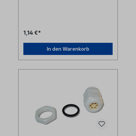
BefestigungsmutterMaterial:
Kunststoffschwarz Alle Marken,
Warenzeichen, Logos und
Produktbeschreibungen unterliegen den
Rechten der jeweiligen Hersteller/Inhaber
und sind deren Eigentum. Nennungen
1,14 €*
erfolgen hier nur zur Identifikation und
Beschreibung der Produkte.
In den Warenkorb