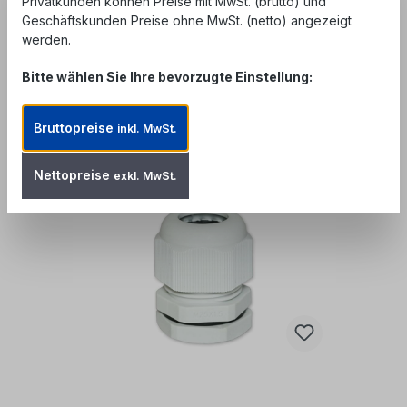
Warenzeichen, Logos und
Privatkunden können Preise mit MwSt. (brutto) und
Produktbeschreibungen unterliegen den
Geschäftskunden Preise ohne MwSt. (netto) angezeigt
Rechten der jeweiligen Hersteller/Inhaber
werden.
und sind deren Eigentum. Nennungen
1,04 €*
erfolgen hier nur zur Identifikation und
Bitte wählen Sie Ihre bevorzugte Einstellung:
Beschreibung der Produkte.
In den Warenkorb
Bruttopreise
inkl. MwSt.
Nettopreise
exkl. MwSt.