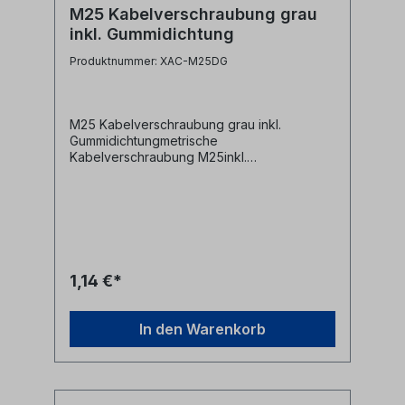
M25 Kabelverschraubung grau
inkl. Gummidichtung
Produktnummer: XAC-M25DG
M25 Kabelverschraubung grau inkl.
Gummidichtungmetrische
Kabelverschraubung M25inkl.
Gummidichtung und
BefestigungsmutterMaterial:
Kunststoffgrau Alle Marken, Warenzeichen,
Logos und Produktbeschreibungen
unterliegen den Rechten der jeweiligen
Hersteller/Inhaber und sind deren Eigentum.
Nennungen erfolgen hier nur zur
1,14 €*
Identifikation und Beschreibung der
Produkte.
In den Warenkorb