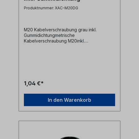
Produktnummer: XAC-M20DG
M20 Kabelverschraubung grau inkl.
Gummidichtungmetrische
Kabelverschraubung M20inkl.
Gummidichtung und
BefestigungsmutterMaterial:
Kunststoffgrau Alle Marken, Warenzeichen,
Logos und Produktbeschreibungen
unterliegen den Rechten der jeweiligen
Hersteller/Inhaber und sind deren Eigentum.
Nennungen erfolgen hier nur zur
1,04 €*
Identifikation und Beschreibung der
Produkte.
In den Warenkorb