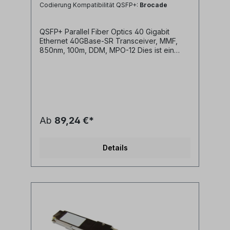
Codierung Kompatibilität QSFP+:
Brocade
QSFP+ Parallel Fiber Optics 40 Gigabit
Ethernet 40GBase-SR Transceiver, MMF,
850nm, 100m, DDM, MPO-12 Dies ist ein
Hochleistungs Transceivermodul für 40
Gigabit Ethernet Datenübertragung über
OM3/OM4 Multimode Fasern. Wir bieten
neben den Standard uncodierten
Transceivern auch für Ihre jeweilige
Plattform kompatible Transceiver an. Wählen
Sie bitte die Codierung / Kompatibilität im
Ab
89,24 €*
Auswahlfeld (rechts oben) oder fragen Sie
uns bitte zu sonstigen
Plattformkompatibilitäten an. Eigenschaften:•
Details
QSFP+ Multi-Source Agreement compliant
[SFF-8436]• Hot pluggable QSFP+
footprint• Serial ID functionality supported
according to [SFF-8438]• xx Class 1 laser
safety standard IEC 60825 compliant•
MTP/MPO connector• 4x850nm VCSEL
transmitters• up to 100m point-to-point
transmission on OM3/OM4 50/125μm fibre•
40 Gigabit Ethernet• Operating temperature