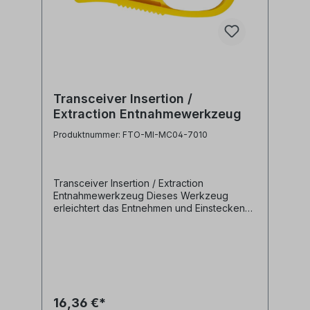
Transceiver Insertion /
Extraction Entnahmewerkzeug
Produktnummer: FTO-MI-MC04-7010
Transceiver Insertion / Extraction
Entnahmewerkzeug Dieses Werkzeug
erleichtert das Entnehmen und Einstecken
von Transceivern. - geeignet für SFP, SFP+,
QSFP, QSFP+ und alle Transceiver mit Flip
Handle- das schmale Werkzeugdesign
ermöglicht einfaches Entfernen und
Installieren von Transceivern- ideal für Hot-
Swapping- schmales Profil für den Einsatz in
Panelinstallationen mit hoher Dichte-
16,36 €*
ergonomischer Griff für einfache und