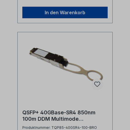
sichere BedienungHersteller:
Ripley / MillerHerstellerbezeichnung:
In den Warenkorb
Transceiver Insertion / Extraction
ToolHerstellernummer: MC04-7010
QSFP+ 40GBase-SR4 850nm
100m DDM Multimode
Transceiver 40 Gigabit Ethernet
Produktnummer: TQP85-40GSR4-100-BRO