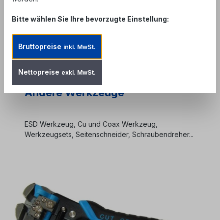
LWL Werkzeuge
Bitte wählen Sie Ihre bevorzugte Einstellung:
LWL Absetzwerkzeuge, Mikrorohrschneider,
Bruttopreise
inkl. MwSt.
Kabelabmantler, Kevlarscheren,
Bündeladerschneider, Cleaver, Crimpzangen,
Spleißtische u.v.m.
Nettopreise
exkl. MwSt.
Andere Werkzeuge
ESD Werkzeug, Cu und Coax Werkzeug,
Werkzeugsets, Seitenschneider, Schraubendreher...