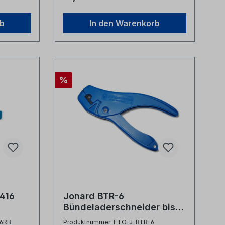
este
 Schnitt
rb
In den Warenkorb
s
omischer
e
g
%
ool
1416
Jonard BTR-6
Bündeladerschneider bis
g
6mm
16RB
Produktnummer: FTO-J-BTR-6