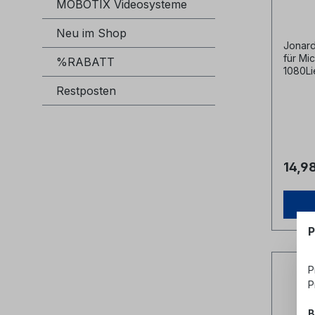
MOBOTIX Videosysteme
Neu im Shop
Jonard
für Mi
%RABATT
1080Li
Ersatz
Restposten
Durchm
mmKlin
x 1,65
Jona
Bezei
for FS
14,9
Scori
FS-10
P
P
P
B