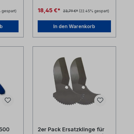
/ FTS-035
Tube Scorer Modell / Herstellernr.
FTS / 80980
18,45 €*
 gespart)
23,79 €*
(22.45% gespart)
rb
In den Warenkorb
-500
2er Pack Ersatzklinge für