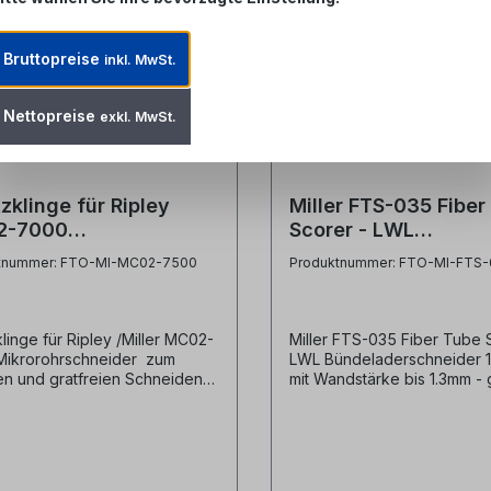
Bruttopreise
inkl. MwSt.
Nettopreise
exkl. MwSt.
zklinge für Ripley
Miller FTS-035 Fiber
2-7000
Scorer - LWL
orohrschneider
Bündeladerschneider
tnummer: FTO-MI-MC02-7500
Produktnummer: FTO-MI-FTS
6mm mit Wandstärke
1.3mm
klinge für Ripley /Miller MC02-
Miller FTS-035 Fiber Tube 
Mikrorohrschneider zum
LWL Bündeladerschneider 
en und gratfreien Schneiden
mit Wandstärke bis 1.3mm -
krorohren / Micro Ducts für
zum Absetzen von Glasfas
serinstallationen bis 25mm-
Bündeladern - für Durchme
e Klinge (austauschbar)
1.6mm - 6.0mm- für Wandst
ler Ripley / Miller
1.00-1.30mm- Farbkodierun
llerbezeichnung replacement
blauHersteller: Ripley /