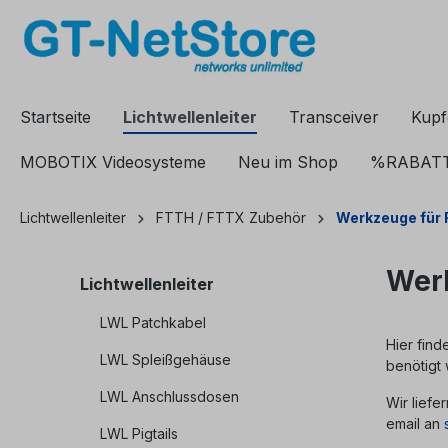
springen
Zur Hauptnavigation springen
Startseite
Lichtwellenleiter
Transceiver
Kupf
MOBOTIX Videosysteme
Neu im Shop
%RABAT
Lichtwellenleiter
FTTH / FTTX Zubehör
Werkzeuge für
Werk
Lichtwellenleiter
LWL Patchkabel
Hier fin
LWL Spleißgehäuse
benötigt
LWL Anschlussdosen
Wir liefe
email an
LWL Pigtails