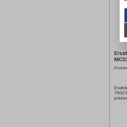
Ersat
MC0
Mikr
Produk
Ersatz
7000 
präzis
von Mi
Glasfa
stabil
Herstel
Herste