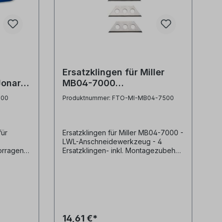
Ersatzklingen für Miller
Jonard
MB04-7000
Anschneidewerkzeug, 4
200
Produktnummer: FTO-MI-MB04-7500
Stück
für
Ersatzklingen für Miller MB04-7000 -
LWL-Anschneidewerkzeug - 4
orragend
Ersatzklingen- inkl. Montagezubehör
Hersteller Ripley /
Miller® Herstellerbezeichnung
gang zu
Replacement Blade Kit with 4
 zu
Reversible BladesModell /
ign mit
Herstellernr. MB04-7500
st leicht
dert
14,61 €*
Schnitte