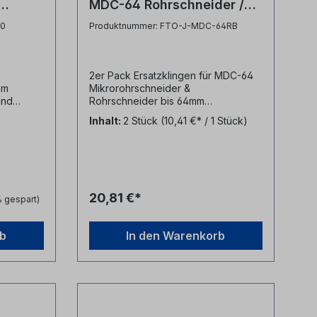
MDC-64 Rohrschneider /
Mikrorohrschneider bis
00
Produktnummer: FTO-J-MDC-64RB
64mm
r
2er Pack Ersatzklingen für MDC-64
um
Mikrorohrschneider &
und
Rohrschneider bis 64mm
rchmesser
Durchmesser Diese Klingen dient
Inhalt:
2 Stück
(10,41 €* / 1 Stück)
zum Austausch verschlissener
dank
Klingen des MDC-64
lich der
Rohrschneiders. Hersteller Jonard
te
Tools Herstellerbezeichnung
bogener
Replacement Blade for MDC-64
ng mehr
Herstellernr. MDC-64RB UPC
20,81 €*
% gespart)
wirkung
811490018297
belastete
rb
In den Warenkorb
sen dank
o 12.7mm