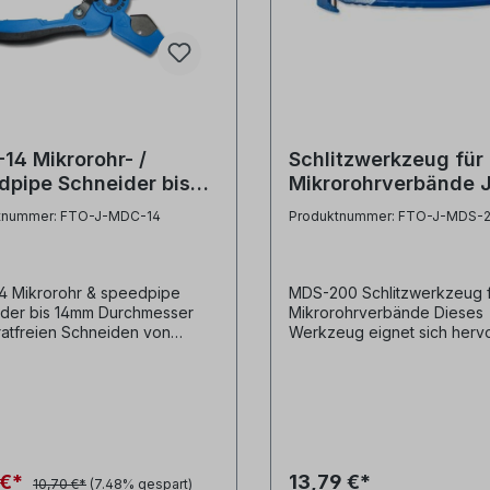
14 Mikrorohr- /
Schlitzwerkzeug für
dpipe Schneider bis
Mikrorohrverbände 
 Durchmesser
MDS-200
tnummer: FTO-J-MDC-14
Produktnummer: FTO-J-MDS-
 Mikrorohr & speedpipe
MDS-200 Schlitzwerkzeug 
der bis 14mm Durchmesser
Mikrorohrverbände Dieses
atfreien Schneiden von
Werkzeug eignet sich herv
ohren / Micro Tubes bis
zum Auftrennen von der
Schneidet PVC, Nylon, PE
Ummantelung von
dere Materialien- gerader
Mikrorohrverbänden um Zu
oduktvideo: Hersteller
den Mikrorohren im Inneren
stellerbezeichnung
erhalten. - einzigartiges Des
Duct Tube Cutter up to 14 mm
schlankem Schneidkopf- pas
PC
zwichen Mikrorohre- verhin
 €*
13,79 €*
10,70 €*
(7.48% gespart)
019249
versehentliche Kerben und 