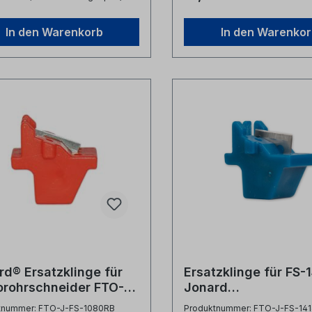
an den Mikrorohren- hochf
Stahlklingen führ mühelosen
In den Warenkorb
In den Warenko
durch die Ummantelung de
Mikrorohrverbands- ergon
Grift für sicheren Halt- groß
Schlaufe zur Aufbewahrun
Produktvideo: Hersteller Jonard
Tools Herstellerbezeichnung
Microduct Sheath Slitting T
Herstellernr. MDS-200 UPC
810132435515
rd® Ersatzklinge für
Ersatzklinge für FS-
orohrschneider FTO-J-
Jonard
080
Anschneidewerkzeu
tnummer: FTO-J-FS-1080RB
Produktnummer: FTO-J-FS-14