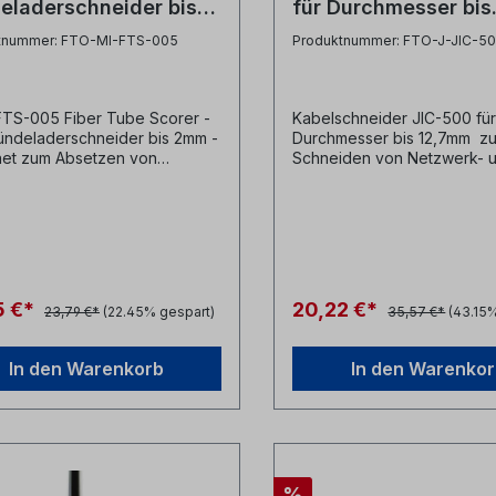
eladerschneider bis
für Durchmesser bis
mm
12,7mm
tnummer: FTO-MI-FTS-005
Produktnummer: FTO-J-JIC-5
 FTS-005 Fiber Tube Scorer -
Kabelschneider JIC-500 fü
ndeladerschneider bis 2mm -
Durchmesser bis 12,7mm z
et zum Absetzen von
Schneiden von Netzwerk- 
ser LWL Bündeladern - für
Kupferkabeln für einen Du
esser bis 2.0mm- für
bis 12,7mmvollständiges
ärke 0.13-0.25mm-
durchschneiden der Kabel 
dierung rotHersteller: Ripley
scharfer Klingen, einschließ
erHerstellernr: 80990 / FTS-005
Nylon-Reißschnüreminimier
Kabelverformung dank ge
Klingengroße Backenöffnu
5 €*
20,22 €*
23,79 €*
(22.45% gespart)
35,57 €*
(43.15
Komfort und größere Hebel
durch gebogene und feder
GriffeGriffe bleiben bei
In den Warenkorb
In den Warenko
Nichtverwendung geschlos
Verriegelungslasche Hersteller
Jonard Tools Herstellerbezeichnung
Compact Cable Cutter up t
Herstellernr. JIC-500
%