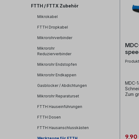
FTTH / FTTX Zubehör
Mikrokabel
FTTH Dropkabel
Mikrorohrverbinder
MDC-
Mikrorohr
spee
Reduzierverbinder
14mm
Produk
Mikrorohr Endstopfen
Mikrorohr Endkappen
MDC-14
Gasblocker / Abdichtungen
Schnei
Zum gr
Mikrorohr Reparaturset
Mikror
14mm- 
FTTH Hauseinführungen
und an
SchnittPr
FTTH Dosen
Jonard Tools Her
Micro 
FTTH Hausanschlusskästen
(9/16") Herstellernr. MDC-14 U
9,90
Werkzeuge für FTTH
811490