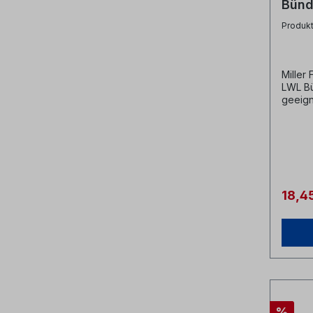
Bünd
2.0
Produk
Miller
LWL Bü
geeign
Glasfa
Durchm
Wansst
Farbko
/ Mill
18,4
%