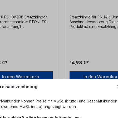
® FS-1080RB Ersatzklingen
Ersatzklinge für FS-1416 Jo
crorohrschneider FTO-J-FS-
Anschneidewerkzeug Dies
eferumfang1
Produkt ist eine Ersatzkling
klingeMicrorohr-
Jonard Mikrorohr
esserbereich: 5,0–16,0
Schneidewerkzeug FS-1416
gentiefe: 1 mmMaße: 4,22 cm
geeignet für Mikrorohre 5
 cm x 2,11 cm___Hersteller:
Durchmesser mit Wandstärk
rd Tools ®Hersteller
3mm- geeignet zum Einsatz 
chnung: Replacement Blade
1416 und FS1080 Microduct
-1080 Thin-walled Microduct
Tools- die Ersatzklinge lässt
8 €*
14,98 €*
ng Tool Hersteller Nr.:
leicht tauschen Hersteller Jonard
80RB
Tools Herstellerbezeichnung
Replacement blade for FS-
In den Warenkorb
In den Warenko
Herstellernr. FS-1416RB UPC
811490018334
reisauszeichnung
rivatkunden können Preise mit MwSt. (brutto) und Geschäftskunden
%
reise ohne MwSt. (netto) angezeigt werden.
itte wählen Sie Ihre bevorzugte Einstellung: