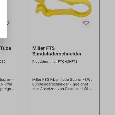
 Tube
Miller FTS
Bündeladerschneider
 1.6-
-035
Produktnummer: FTO-MI-FTS
 bis
Scorer -
Miller FTS Fiber Tube Scorer - LWL
1.6-6mm
Bündeladerschneider - geeignet
 geeignet
zum Absetzen von Glasfaser LWL
er LWL
Bündeladern - für Durchmesser von
sser von
1.6mm - 6.0mm- für Wandstärke 0,25-
ärken von
0,5mm- Farbkodierung gelb
g
Produktvideo: Hersteller Ripley /
Miller® Herstellerbezeichnung Buffer