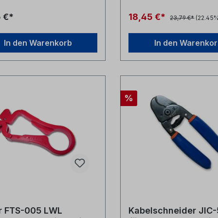
for MC02-7000 Fiber Duct
MillerHerstellernr: 80985 
tellernr. MC02-
5 €*
18,45 €*
23,79 €*
(22.45%
500
In den Warenkorb
In den Warenko
%
er FTS-005 LWL
Kabelschneider JIC