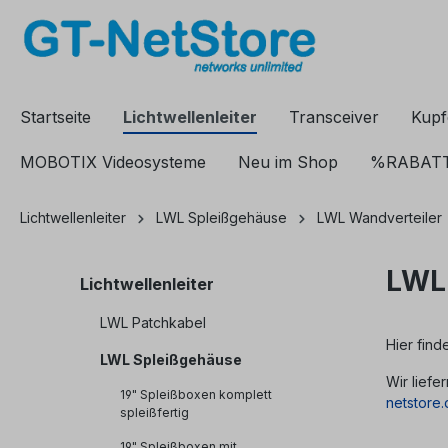
springen
Zur Hauptnavigation springen
Startseite
Lichtwellenleiter
Transceiver
Kupf
MOBOTIX Videosysteme
Neu im Shop
%RABAT
Lichtwellenleiter
LWL Spleißgehäuse
LWL Wandverteiler
LWL 
Lichtwellenleiter
LWL Patchkabel
Hier find
LWL Spleißgehäuse
Wir liefe
19" Spleißboxen komplett
netstore
spleißfertig
19" Spleißboxen mit