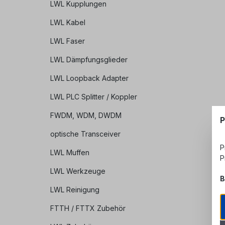
LWL Kupplungen
LWL Kabel
LWL Faser
LWL Dämpfungsglieder
LWL Loopback Adapter
LWL PLC Splitter / Koppler
FWDM, WDM, DWDM
P
optische Transceiver
P
LWL Muffen
P
LWL Werkzeuge
B
LWL Reinigung
FTTH / FTTX Zubehör