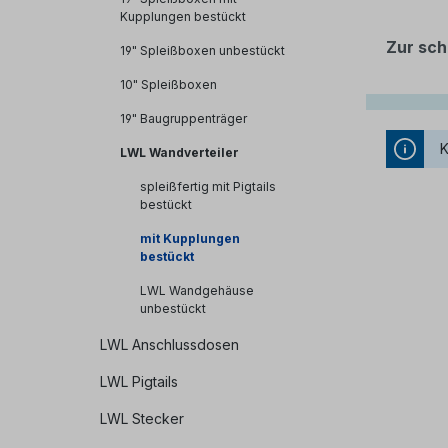
Kupplungen bestückt
Zur sch
19" Spleißboxen unbestückt
10" Spleißboxen
19" Baugruppenträger
K
LWL Wandverteiler
spleißfertig mit Pigtails
bestückt
mit Kupplungen
bestückt
LWL Wandgehäuse
unbestückt
LWL Anschlussdosen
LWL Pigtails
LWL Stecker