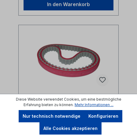
In den Warenkorb
Diese Website verwendet Cookies, um eine bestmögliche
Erfahrung bieten zu können.
Mehr Informationen ...
V2 Antriebsriemen Set 11053
oben / unten feeding belt
Nur technisch notwendige
Konfigurieren
Produktnummer: FBM-JE-11053
Alle Cookies akzeptieren