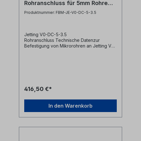
Rohranschluss für 5mm Rohre
CD3.5 / D7
Produktnummer: FBM-JE-V0-DC-5-3.5
Jetting V0-DC-5-3.5
Rohranschluss Technische Datenzur
Befestigung von Mikrorohren an Jetting V0
bzw. V0-HD Einblasgerätenfür
Kabeldurchmesser bis 3,5 mm5 mm
Außendurchmesser Hersteller
Jetting Herstellerbezeichnung Duct
Clamp 5-CD3.5 cable seal OD
7mm Herstellernr. V0-5-3.5
416,50 €*
In den Warenkorb