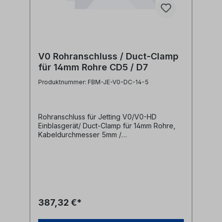
V0 Rohranschluss / Duct-Clamp
für 14mm Rohre CD5 / D7
Produktnummer: FBM-JE-V0-DC-14-5
Rohranschluss für Jetting V0/V0-HD
Einblasgerät/ Duct-Clamp für 14mm Rohre,
Kabeldurchmesser 5mm /
Dichtungsdurchmesser 7mm Diese
Anschlussklemmen werden zur Befestigung
von Mikrorohren an Jetting V0 bzw. V0-HD
Einblasmaschinen benötigt.- für 14mm
Mikrorohre- für Kabeldurchmesser bis 5mm-
für 7mm Dichtungsdurchmesser Hersteller
Jetting Herstellerbezeichnung Duct
387,32 €*
Clamp 14-CD5 cable seal OD 7mm
Herstellernr. V0-14-5