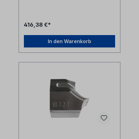
Einblasmaschinen benötigt.- für 12mm
Mikrorohre- für Kabeldurchmesser bis 5mm-
für 7mm Dichtungsdurchmesser Hersteller
Jetting Herstellerbezeichnung Duct
416,38 €*
Clamp 12-CD5 cable seal OD 7mm
Herstellernr. V0-12-5
In den Warenkorb