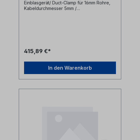
Einblasgerät/ Duct-Clamp für 16mm Rohre,
Kabeldurchmesser 5mm /
Dichtungsdurchmesser 7mm Diese
Anschlussklemmen werden zur Befestigung
von Mikrorohren an Jetting V0 bzw. V0-HD
Einblasmaschinen benötigt.- für 16mm
Mikrorohre- für Kabeldurchmesser bis 5mm-
für 7mm Dichtungsdurchmesser Hersteller
Jetting Herstellerbezeichnung Duct
415,89 €*
Clamp 16-CD5 cable seal OD 7mm
Herstellernr. V0-16-5
In den Warenkorb