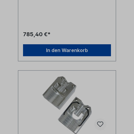
von der App automatisch in einem PDF-
Bericht gespeichertzusätzliche
Informationen können vom Bediener
festgelegt werdenBericht kann per E-Mail
gesendet werdenFunktionen in der
App:Distanz Kabelverlegung
785,40 €*
(m)Maximalgeschwindigkeit
(m/min)Maximaldruck (Bar)Dauer
KabelverlegungDiagrammKabel- und
In den Warenkorb
LeitungsspezifikationenGPS-
KoordinatenKompressor
SpezifikationenVerwendung von
Schmiermittel Hersteller:
FibernetHerstellerbezeichnung: App for
LADY/OPERA Cable Jetting
MachineHerstellernr:
ACSOF_APP