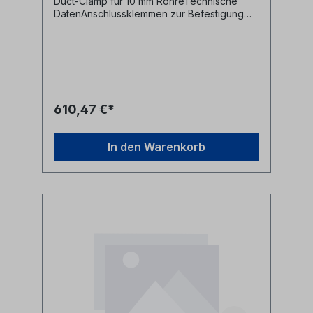
Duct-Clamp für 10 mm RohreTechnische
DatenAnschlussklemmen zur Befestigung
von Mikrorohren Kabelführung 8 mmRohr
Außendurchmesser 10 mm16 mm
Dichtungsdurchmesser Hersteller
Jetting Herstellerbezeichnung
Duct clamp 10-CD8 cable seal OD
16mm Herstellernr. V1-10-8
610,47 €*
In den Warenkorb