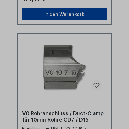
Clamp 12-CD7 cable seal OD 16mm
Herstellernr. V0-12-7
In den Warenkorb
V0 Rohranschluss / Duct-Clamp
für 10mm Rohre CD7 / D16
Produktnummer: FBM-JE-V0-DC-10-7