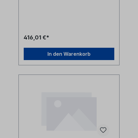
Dichtungsdurchmesser 7mm Diese
Anschlussklemmen werden zur Befestigung
von Mikrorohren an Jetting V0 bzw. V0-HD
Einblasmaschinen benötigt.- für 10mm
Mikrorohre- für Kabeldurchmesser bis 5mm-
für 7mm Dichtungsdurchmesser Hersteller
Jetting Herstellerbezeichnung Duct
416,01 €*
Clamp 10-CD5 cable seal OD 7mm
Herstellernr. V0-10-5
In den Warenkorb