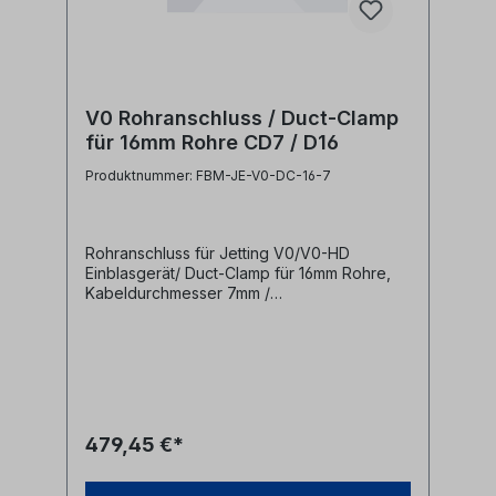
V0 Rohranschluss / Duct-Clamp
für 16mm Rohre CD7 / D16
Produktnummer: FBM-JE-V0-DC-16-7
Rohranschluss für Jetting V0/V0-HD
Einblasgerät/ Duct-Clamp für 16mm Rohre,
Kabeldurchmesser 7mm /
Dichtungsdurchmesser 16mm Diese
Anschlussklemmen werden zur Befestigung
von Mikrorohren an Jetting V0 bzw. V0-HD
Einblasmaschinen benötigt.- für 16mm
Mikrorohre- für Kabeldurchmesser bis 7mm-
für 16mm Dichtungsdurchmesser Hersteller
Jetting Herstellerbezeichnung Duct
479,45 €*
Clamp 16-CD7 cable seal OD 16mm
Herstellernr. V0-16-7