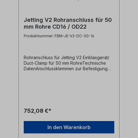
Jetting V2 Rohranschluss für 50
mm Rohre CD16 / OD22
Produktnummer: FBM-JE-V2-DC-50-16
Rohranschluss für Jetting V2 Einblasgerät/
Duct-Clamp für 50 mm RohreTechnische
DatenAnschlussklemmen zur Befestigung
von Mikrorohren Kabelführung 16 mm Rohr
Außendurchmesser 50 mm22 mm
Dichtungsdurchmesser Hersteller
Jetting Herstellerbezeichnung
Duct clamp 50-CD16 cable seal OD
22mm Herstellernr. V1-50-16
752,08 €*
In den Warenkorb