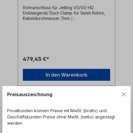
Rohranschluss für Jetting V0/V0-HD
Einblasgerät/ Duct-Clamp für 14mm Rohre,
Kabeldurchmesser 7mm /
Dichtungsdurchmesser 16mm Diese
Anschlussklemmen werden zur Befestigung
von Mikrorohren an Jetting V0 bzw. V0-HD
Einblasmaschinen benötigt.- für 14mm
Mikrorohre- für Kabeldurchmesser bis 7mm-
für 16mm Dichtungsdurchmesser Hersteller
Jetting Herstellerbezeichnung Duct
479,45 €*
Clamp 16-CD7 cable seal OD 16mm
Herstellernr. V0-14-7
In den Warenkorb
Preisauszeichnung
Privatkunden können Preise mit MwSt. (brutto) und
Geschäftskunden Preise ohne MwSt. (netto) angezeigt
werden.