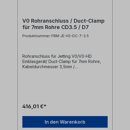
V0 Rohranschluss / Duct-Clamp
für 7mm Rohre CD3.5 / D7
Produktnummer: FBM-JE-V0-DC-7-3.5
Rohranschluss für Jetting V0/V0-HD
Einblasgerät/ Duct-Clamp für 7mm Rohre,
Kabeldurchmesser 3,5mm /
Dichtungsdurchmesser 7mm Diese
Anschlussklemmen werden zur Befestigung
von Mikrorohren an Jetting V0 bzw. V0-HD
Einblasmaschinen benötigt.- für
Kabeldurchmesser bis 3,5mm- für 7mm
Dichtungsdurchmesser- für 7mm Mikrorohre
Hersteller Jetting
416,01 €*
Herstellerbezeichnung Duct Clamp 7-
CD3.5 cable seal OD 7mm Herstellernr. V0-
7-3.5
In den Warenkorb