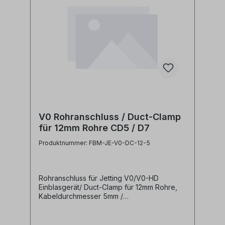
V0 Rohranschluss / Duct-Clamp
für 12mm Rohre CD5 / D7
Produktnummer: FBM-JE-V0-DC-12-5
Rohranschluss für Jetting V0/V0-HD
Einblasgerät/ Duct-Clamp für 12mm Rohre,
Kabeldurchmesser 5mm /
Dichtungsdurchmesser 7mm Diese
Anschlussklemmen werden zur Befestigung
von Mikrorohren an Jetting V0 bzw. V0-HD