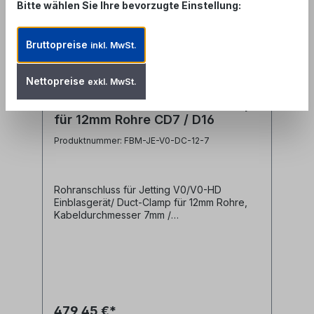
Bitte wählen Sie Ihre bevorzugte Einstellung:
Bruttopreise
inkl. MwSt.
Nettopreise
exkl. MwSt.
V0 Rohranschluss / Duct-Clamp
für 12mm Rohre CD7 / D16
Produktnummer: FBM-JE-V0-DC-12-7
Rohranschluss für Jetting V0/V0-HD
Einblasgerät/ Duct-Clamp für 12mm Rohre,
Kabeldurchmesser 7mm /
Dichtungsdurchmesser 16mm Diese
Anschlussklemmen werden zur Befestigung
von Mikrorohren an Jetting V0 bzw. V0-HD
Einblasmaschinen benötigt.- für 12mm
Mikrorohre- für Kabeldurchmesser bis 7mm-
für 16mm Dichtungsdurchmesser Hersteller
Jetting Herstellerbezeichnung Duct
479,45 €*