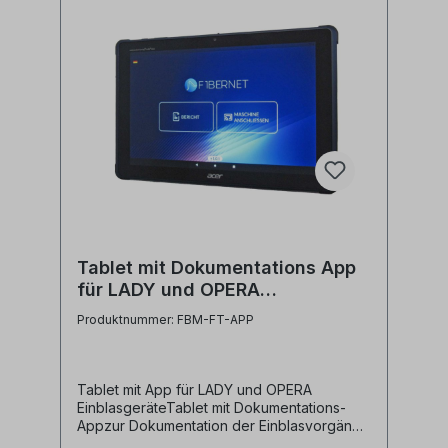
Netzteil: 18V - 6A (Schnellladung)Pushlock-
NotfalltasteDrehmomentbegrenzerTouchscr
een Display Hersteller:
FibernetHerstellerbezeichnung: Electric
Motor for LADY Cable Jetting Machine
Tablet mit Dokumentations App
für LADY und OPERA
Einblasgeräte
Produktnummer: FBM-FT-APP
Tablet mit App für LADY und OPERA
EinblasgeräteTablet mit Dokumentations-
Appzur Dokumentation der Einblasvorgänge
und Kabel-CrashtestInformationen werden