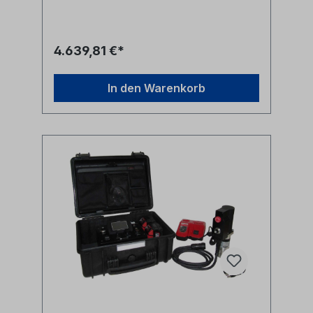
mechanisches Kupplungssystem: frei
einstellbar Antriebsrichtung: vorwärts /
rückwärts Display mitAnzeige von
Geschwindigkeit und Länge Anzeige für
4.639,81 €*
aktuelle Geschwindigkeit, Distanz, Seilkraft
und Druck. max. Geschwindigkeit: 150 m/min.
max. Schubkraft: 30 N.
In den Warenkorb
Geschwindigkeitskontrolle am Handgriff
Anpressdruck stufenlos einstellbar Luftdruck
max. 16 bar Anschluss 1/4" Cejn Gewicht:
2kg Lieferumfang: - TriggAir im
Transportkoffer- 2x Akku + Ladegerät-
Servicekit Hersteller Jetting
Herstellerbezeichnung TriggAir
Handheld Herstellernr. TriggAir