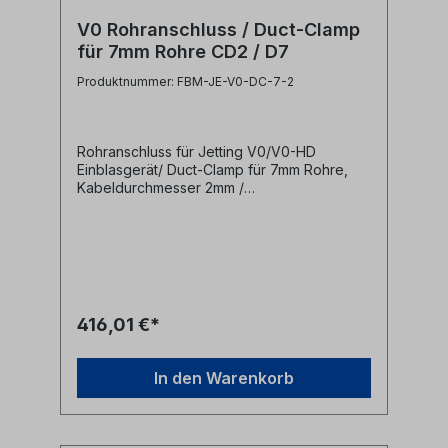
V0 Rohranschluss / Duct-Clamp
für 7mm Rohre CD2 / D7
Produktnummer: FBM-JE-V0-DC-7-2
Rohranschluss für Jetting V0/V0-HD
Einblasgerät/ Duct-Clamp für 7mm Rohre,
Kabeldurchmesser 2mm /
Dichtungsdurchmesser 7mm Diese
Anschlussklemmen werden zur Befestigung
von Mikrorohren an Jetting V0 bzw. V0-HD
Einblasmaschinen benötigt.- für
Kabeldurchmesser bis 2mm- für 7mm
Dichtungsdurchmesser- für 7mm Mikrorohre
Hersteller Jetting
416,01 €*
Herstellerbezeichnung Duct Clamp 7-
CD2 cable seal OD 7mm Herstellernr. V0-7-2
In den Warenkorb