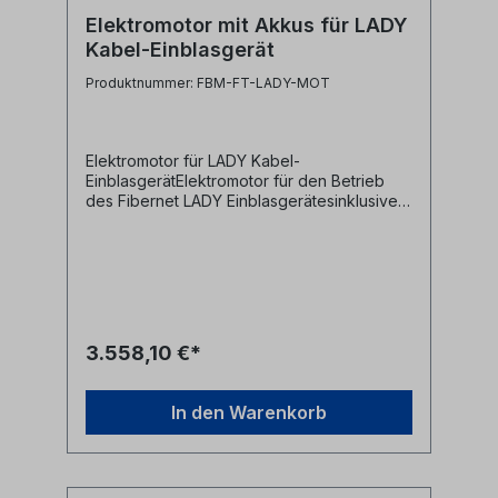
Elektromotor mit Akkus für LADY
Kabel-Einblasgerät
Produktnummer: FBM-FT-LADY-MOT
Elektromotor für LADY Kabel-
EinblasgerätElektromotor für den Betrieb
des Fibernet LADY Einblasgerätesinklusive 2
Akkuswasserdichter und robuster
Transportkoffermit Drehmomentbegrenzer
zur Einstellung des maximalen Schubs und
Vermeidung von KabelschädenPushlock-
Notfalltaste zum schnellen Stoppen des
VorgangesTouchscreen-Display zum
Einstellen und Anzeigen von
3.558,10 €*
VerlegeinfmormationenGeschwindigkeitsreg
ulierungschneller und einfacher Anschluss
am EinblasgerätTechnische
In den Warenkorb
Daten:Abmessungen (mit Koffer): 410mm x
340mm x 205mmGewicht: ca.
12kgNenndrehmoment: 2,8NmNennleistung:
250WBatterie: 2x Li-Ion 18V - 5,0AhExternes