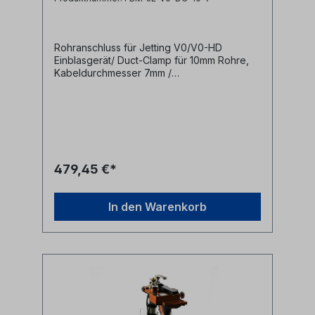
Rohranschluss für Jetting V0/V0-HD
Einblasgerät/ Duct-Clamp für 10mm Rohre,
Kabeldurchmesser 7mm /
Dichtungsdurchmesser 16mm Diese
Anschlussklemmen werden zur Befestigung
von Mikrorohren an Jetting V0 bzw. V0-HD
Einblasmaschinen benötigt.- für 10mm
Mikrorohre- für Kabeldurchmesser bis 7mm-
für 16mm Dichtungsdurchmesser Hersteller
Jetting Herstellerbezeichnung Duct
479,45 €*
Clamp 10-CD7 cable seal OD 16mm
Herstellernr. V0-10-7
In den Warenkorb