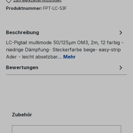
Zum Merkzettel hinzufügen
Produktnummer:
FPT-LC-53F
Beschreibung
LC-Pigtail multimode 50/125µm OM3, 2m, 12 farbig -
niedrige Dämpfung- Steckerfarbe beige- easy-strip
Ader - leicht absetzbar…
Mehr
Bewertungen
Produktgalerie überspringen
Zubehör