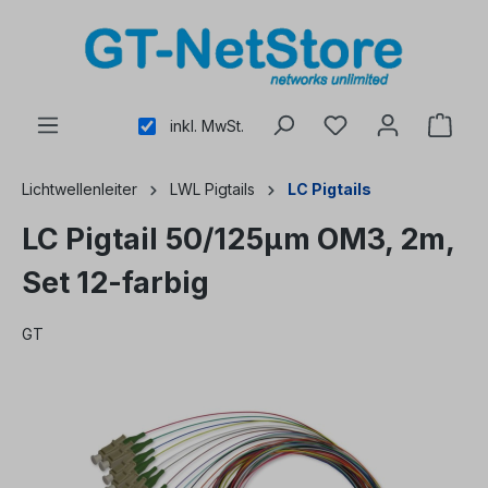
alt springen
inkl. MwSt.
Lichtwellenleiter
LWL Pigtails
LC Pigtails
LC Pigtail 50/125µm OM3, 2m,
Set 12-farbig
GT
Bildergalerie überspringen