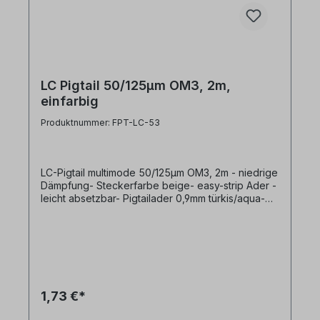
LC Pigtail 50/125µm OM3, 2m,
einfarbig
Produktnummer: FPT-LC-53
LC-Pigtail multimode 50/125µm OM3, 2m - niedrige
Dämpfung- Steckerfarbe beige- easy-strip Ader -
leicht absetzbar- Pigtailader 0,9mm türkis/aqua-
LWL Fasertyp multimode 50/125µm OM3- Pigtail
Steckertyp LC
1,73 €*