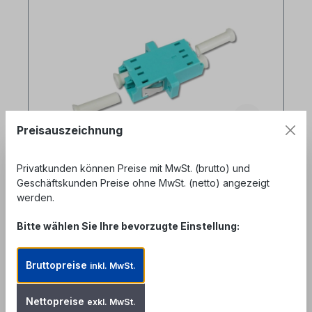
Preisauszeichnung
Privatkunden können Preise mit MwSt. (brutto) und
Geschäftskunden Preise ohne MwSt. (netto) angezeigt
LC duplex LWL Kupplung multimode
werden.
OM3
Produktnummer: FAD-LCD-AQ
Bitte wählen Sie Ihre bevorzugte Einstellung:
Bruttopreise
inkl. MwSt.
LC duplex LWL Kupplung multimode OM3, aqua -
präzise Keramik Zentrierhülse- Kunststoffgehäuse
aqua- Flanschbefestigung (f. SC-simplex
Nettopreise
exkl. MwSt.
Lochung)- inkl. Staubschutzkappen