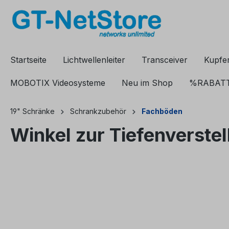
springen
Zur Hauptnavigation springen
Startseite
Lichtwellenleiter
Transceiver
Kupfe
MOBOTIX Videosysteme
Neu im Shop
%RABAT
19" Schränke
Schrankzubehör
Fachböden
Winkel zur Tiefenverstel
Bildergalerie überspringen