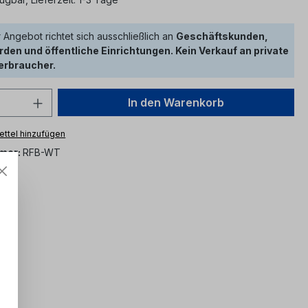
 Angebot richtet sich ausschließlich an
Geschäftskunden,
den und öffentliche Einrichtungen. Kein Verkauf an private
erbraucher.
 Anzahl: Gib den gewünschten Wert ein 
In den Warenkorb
ttel hinzufügen
mer:
RFB-WT