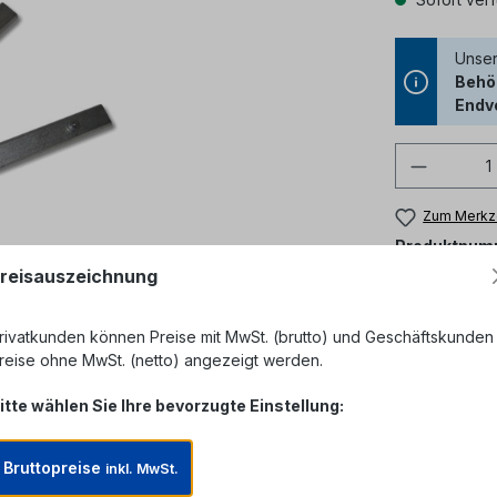
Unser
Behör
Endv
Produkt
Zum Merkze
Produktnum
reisauszeichnung
rivatkunden können Preise mit MwSt. (brutto) und Geschäftskunden
reise ohne MwSt. (netto) angezeigt werden.
itte wählen Sie Ihre bevorzugte Einstellung:
Bruttopreise
inkl. MwSt.