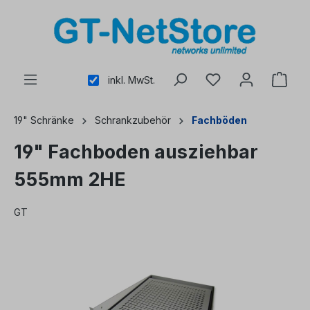
alt springen
inkl. MwSt.
19" Schränke
Schrankzubehör
Fachböden
19" Fachboden ausziehbar
555mm 2HE
GT
Bildergalerie überspringen