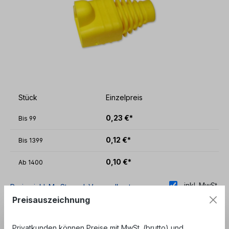
Stück
Einzelpreis
0,23 €*
Bis
99
0,12 €*
Bis
1399
0,10 €*
Ab
1400
inkl. MwSt.
Preise inkl. MwSt. zzgl. Versandkosten
Preisauszeichnung
Sofort verfügbar, Lieferzeit: 1-3 Tage
Privatkunden können Preise mit MwSt. (brutto) und