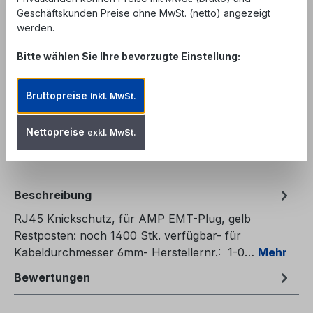
Unser Angebot richtet sich ausschließlich an
Geschäftskunden Preise ohne MwSt. (netto) angezeigt
Geschäftskunden, Behörden und öffentliche
werden.
Einrichtungen. Kein Verkauf an private
Endverbraucher.
Bitte wählen Sie Ihre bevorzugte Einstellung:
Produkt Anzahl: Gib den gewünschten We
In den Warenkorb
Bruttopreise
inkl. MwSt.
Zum Merkzettel hinzufügen
Nettopreise
exkl. MwSt.
Produktnummer:
CCO-R45BT-EMT-YW
Beschreibung
RJ45 Knickschutz, für AMP EMT-Plug, gelb
Restposten: noch 1400 Stk. verfügbar- für
Kabeldurchmesser 6mm- Herstellernr.: 1-0…
Mehr
Bewertungen