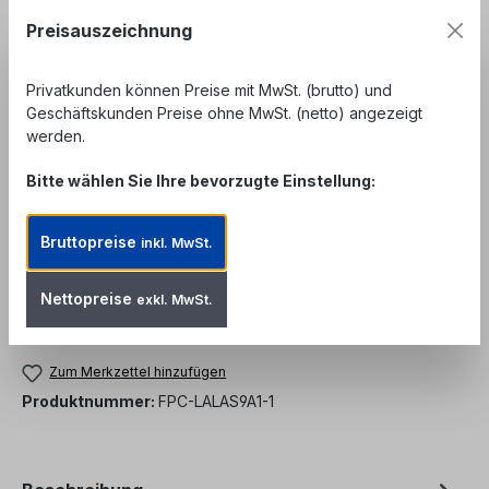
Preisauszeichnung
auswählen
Länge
0,5 m
1 m
2 m
3 m
5 m
7,5 m
Privatkunden können Preise mit MwSt. (brutto) und
Geschäftskunden Preise ohne MwSt. (netto) angezeigt
10 m
15 m
20 m
30 m
50 m
werden.
Bitte wählen Sie Ihre bevorzugte Einstellung:
Unser Angebot richtet sich ausschließlich an
Geschäftskunden, Behörden und öffentliche
Einrichtungen. Kein Verkauf an private
Bruttopreise
inkl. MwSt.
Endverbraucher.
Nettopreise
exkl. MwSt.
Produkt Anzahl: Gib den gewünschten We
In den Warenkorb
Zum Merkzettel hinzufügen
Produktnummer:
FPC-LALAS9A1-1