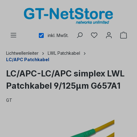
alt springen
inkl. MwSt.
Lichtwellenleiter
LWL Patchkabel
LC/APC Patchkabel
LC/APC-LC/APC simplex LWL
Patchkabel 9/125µm G657A1
GT
Bildergalerie überspringen