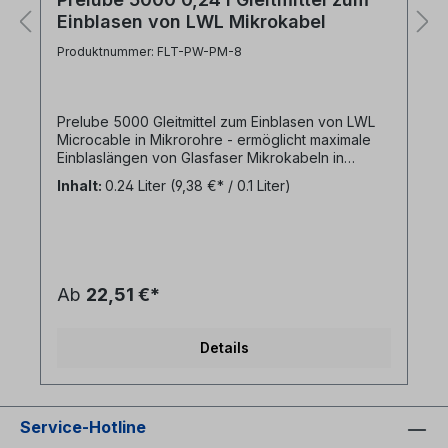
Einblasen von LWL Mikrokabel
Produktnummer: FLT-PW-PM-8
Prelube 5000 Gleitmittel zum Einblasen von LWL
Microcable in Mikrorohre - ermöglicht maximale
Einblaslängen von Glasfaser Mikrokabeln in
Mikrorohren- reduziert erheblich die Reibung bei
Inhalt:
0.24 Liter
(9,38 €* / 0.1 Liter)
sehr dünner Gleitschicht - effektiv bei nur
0,05mg/cm3- leicht anzuwenden - Prelube 5000
Kabelgleitmittel vor dem Einblasen ins Rohr füllen
- die Dosierspitze auf der Flasche erleichtert
diese Arbeit- extrem kostengünstig: geringste
Mengen Gleitmittel für maximale Einblaslängen-
Ab
22,51 €*
kompatibel zu allen
MikrokabelnAnwendungsempfehlung:Das
Mikrorohr muss sauber, trocken, durchgängig und
Details
druckdicht sein. Bitte prüfen und reinigen Sie das
Rohr vor dem Einblasen mit einem Einblas-
Reinigungsschwamm und hohem Druck. Bei
austretendem Schmutz oder Wasser, wiederholen
Service-Hotline
Sie den Vorgang.Füllen Sie die benötigte Menge
Gleitmittel in das Mikrorohr. Die Menge kann mittels