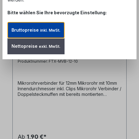
Bitte wählen Sie Ihre bevorzugte Einstellung:
Bruttopreise
inkl. MwSt.
12 mm Mikrorohrverbinder
Nettopreise
exkl. MwSt.
Doppelsteckmuffe innen 10mm mit
Clips
Produktnummer: FTX-MVB-12-10
Mikrorohrverbinder für 12mm Mikrorohr mit 10mm
Innendurchmesser inkl. Clips Mikrorohr Verbinder /
Doppelsteckmuffen mit bereits montierten
Sicherungsclips. Das Produkt wird in einem
transparentenKörper geliefert, um eine Belegung
und die Positionierung der Mikrorohre zu
überprüfen. Die Doppelsteckmuffen sind
beiBedarf lösbar. Eigenschaften:- Druckdicht bis
25 bar- durchsichtig, um Leitung und Kabel zu
prüfen- für direkt erdverlegbare Anwendungen
Ab
1,90 €*
gibt es ein spezielles Mikrorohrverbinder mit