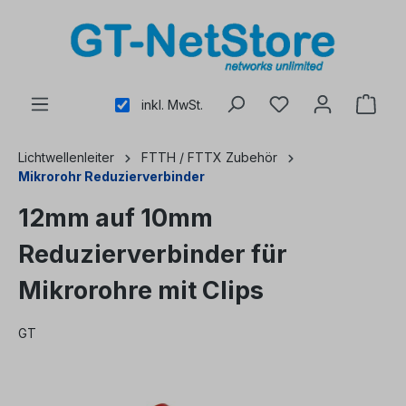
alt springen
inkl. MwSt.
Lichtwellenleiter
FTTH / FTTX Zubehör
Mikrorohr Reduzierverbinder
12mm auf 10mm
Reduzierverbinder für
Mikrorohre mit Clips
GT
Bildergalerie überspringen