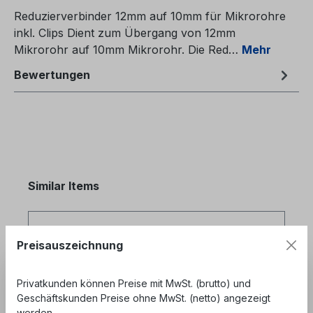
Reduzierverbinder 12mm auf 10mm für Mikrorohre
inkl. Clips Dient zum Übergang von 12mm
Mikrorohr auf 10mm Mikrorohr. Die Red…
Mehr
Bewertungen
Produktgalerie überspringen
Similar Items
Preisauszeichnung
Privatkunden können Preise mit MwSt. (brutto) und
Geschäftskunden Preise ohne MwSt. (netto) angezeigt
werden.