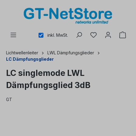
alt springen
inkl. MwSt.
Lichtwellenleiter
LWL Dämpfungsglieder
LC Dämpfungsglieder
LC singlemode LWL
Dämpfungsglied 3dB
GT
Bildergalerie überspringen