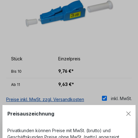
Stück
Einzelpreis
9,76 €*
Bis
10
9,63 €*
Ab
11
inkl. MwSt.
Preise inkl. MwSt. zzgl. Versandkosten
Sofort verfügbar, Lieferzeit: 1-3 Tage
Preisauszeichnung
Unser Angebot richtet sich ausschließlich an
Privatkunden können Preise mit MwSt. (brutto) und
Geschäftskunden, Behörden und öffentliche
Geschäftskunden Preise ohne MwSt. (netto) angezeigt