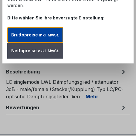
Einrichtungen. Kein Verkauf an private
werden.
Endverbraucher.
Bitte wählen Sie Ihre bevorzugte Einstellung:
Produkt Anzahl: Gib den gewünschten We
In den Warenkorb
Bruttopreise
inkl. MwSt.
Zum Merkzettel hinzufügen
Produktnummer:
FAT-LCMF-3
Nettopreise
exkl. MwSt.
Beschreibung
LC singlemode LWL Dämpfungsglied / attenuator
3dB - male/female (Stecker/Kupplung) Typ LC/PC-
optische Dämpfungsglieder dien…
Mehr
Bewertungen