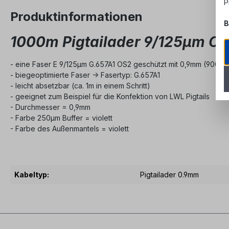
P
Produktinformationen
B
1000m Pigtailader 9/125µm OS
- eine Faser E 9/125µm G.657A1 OS2 geschützt mit 0,9mm (900µ
- biegeoptimierte Faser -> Fasertyp: G.657A1
- leicht absetzbar (ca. 1m in einem Schritt)
- geeignet zum Beispiel für die Konfektion von LWL Pigtails
- Durchmesser = 0,9mm
- Farbe 250µm Buffer = violett
- Farbe des Außenmantels = violett
Kabeltyp:
Pigtailader 0.9mm