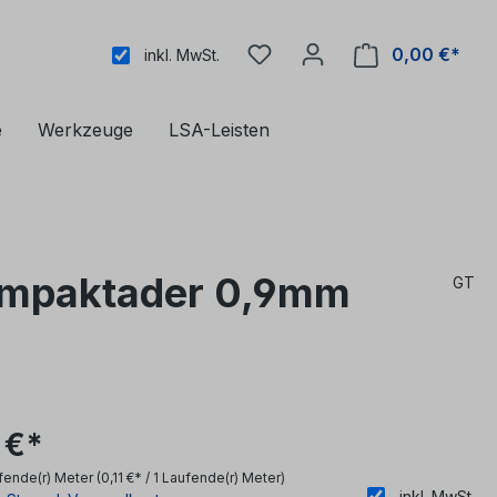
0,00 €*
inkl. MwSt.
e
Werkzeuge
LSA-Leisten
ompaktader 0,9mm
GT
 €*
fende(r) Meter
(0,11 €* / 1 Laufende(r) Meter)
inkl. MwSt.