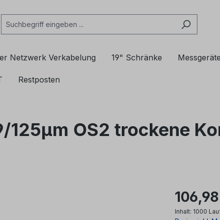
er Netzwerk Verkabelung
19" Schränke
Messgerät
T
Restposten
 9/125µm OS2 trockene K
106,98
Inhalt:
1000 Lau