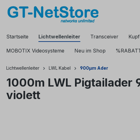
springen
Zur Hauptnavigation springen
Startseite
Lichtwellenleiter
Transceiver
Kupf
MOBOTIX Videosysteme
Neu im Shop
%RABAT
Lichtwellenleiter
LWL Kabel
900µm Ader
1000m LWL Pigtailader
violett
Bildergalerie überspringen