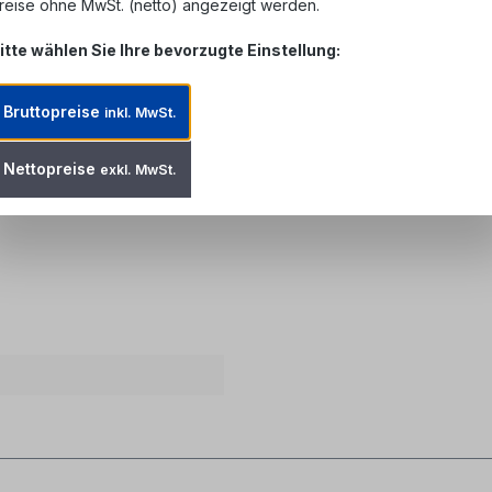
reise ohne MwSt. (netto) angezeigt werden.
itte wählen Sie Ihre bevorzugte Einstellung:
2 G657A1 trockene Kompaktader 
Bruttopreise
inkl. MwSt.
m) Außenmantel
Nettopreise
exkl. MwSt.