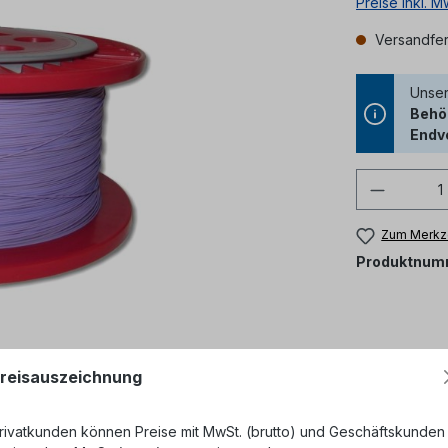
Preise inkl. 
Versandfert
Unser
Behör
Endv
Produkt
Zum Merkze
Produktnum
reisauszeichnung
rivatkunden können Preise mit MwSt. (brutto) und Geschäftskunden