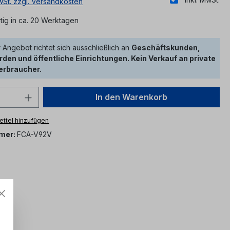
MwSt. zzgl. Versandkosten
ig in ca. 20 Werktagen
 Angebot richtet sich ausschließlich an
Geschäftskunden,
den und öffentliche Einrichtungen. Kein Verkauf an private
erbraucher.
 Anzahl: Gib den gewünschten Wert ein 
In den Warenkorb
ttel hinzufügen
mer:
FCA-V92V