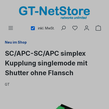
alt springen
inkl. MwSt.
Neu im Shop
SC/APC-SC/APC simplex
Kupplung singlemode mit
Shutter ohne Flansch
GT
Bildergalerie überspringen