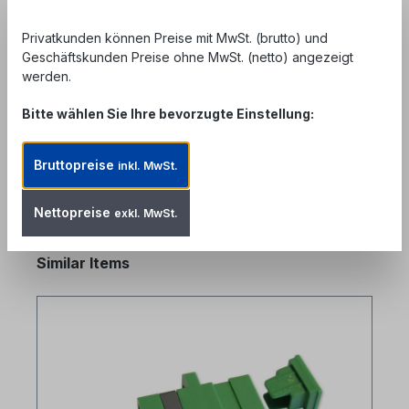
Beschreibung
Privatkunden können Preise mit MwSt. (brutto) und
SC/APC-SC/APC simplex Kupplung singlemode mit
Geschäftskunden Preise ohne MwSt. (netto) angezeigt
externem Shutter ohne Flansch - präzise ceramic
werden.
Zentrierhülse- Kunststoffgehäu…
Mehr
Bitte wählen Sie Ihre bevorzugte Einstellung:
Bewertungen
Bruttopreise
inkl. MwSt.
Nettopreise
exkl. MwSt.
Produktgalerie überspringen
Similar Items