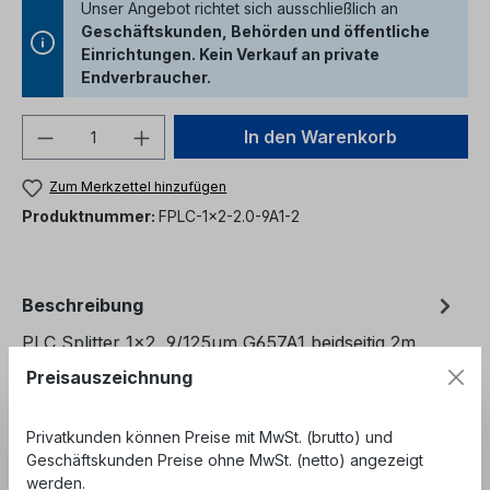
Unser Angebot richtet sich ausschließlich an
Geschäftskunden, Behörden und öffentliche
Einrichtungen. Kein Verkauf an private
Endverbraucher.
Produkt Anzahl: Gib den gewünschten We
In den Warenkorb
Zum Merkzettel hinzufügen
Produktnummer:
FPLC-1x2-2.0-9A1-2
Beschreibung
PLC Splitter 1x2 9/125µm G657A1 beidseitig 2m
2.0mm Kabel (ohne Stecker) Planar Light Wave
Preisauszeichnung
Circuit (PLC) LWL Splitter teile…
Mehr
Bewertungen
Privatkunden können Preise mit MwSt. (brutto) und
Geschäftskunden Preise ohne MwSt. (netto) angezeigt
werden.