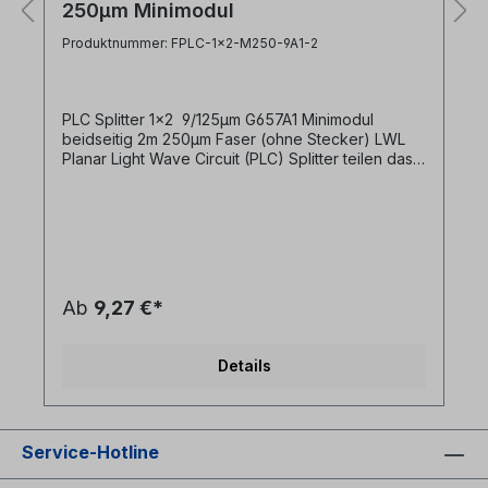
250µm Minimodul
Produktnummer: FPLC-1x2-M250-9A1-2
PLC Splitter 1x2 9/125µm G657A1 Minimodul
beidseitig 2m 250µm Faser (ohne Stecker) LWL
Planar Light Wave Circuit (PLC) Splitter teilen das
Signal entsprechend des Splittingverhältnis auf.
PLC Splitter werden z.B. in PON Netzen
eingesetzt. - Splittingverhältnis: gleichmäßig
verteilt - LWL Faser: 9/125/250µm, Länge 2m (je
Seite)- biegeoptimierte G657A1 LWL Faser-
kompaktes Design in Minimodul Gehäuse-
Dämpfung: typ. 4dB- Return Loss: typ. 55dB-
Ab
9,27 €*
geeignet für Wellenängenbereich 1260nm bis
1650nm- Temperaturbereich für Betrieb und
Lagerung: -40°C bis + 85°C Synonyme: GPON
Details
Splitter, Koppler, Coupler, LWL Splitter
Service-Hotline