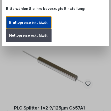
Bitte wählen Sie Ihre bevorzugte Einstellung:
Bruttopreise
inkl. MwSt.
Produktgalerie überspringen
Ähnliche Artikel
Nettopreise
exkl. MwSt.
PLC Splitter 1x2 9/125µm G657A1