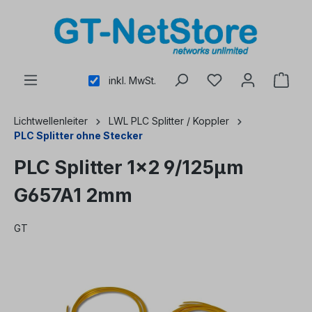
alt springen
inkl. MwSt.
Lichtwellenleiter
LWL PLC Splitter / Koppler
PLC Splitter ohne Stecker
PLC Splitter 1x2 9/125µm
G657A1 2mm
GT
Bildergalerie überspringen