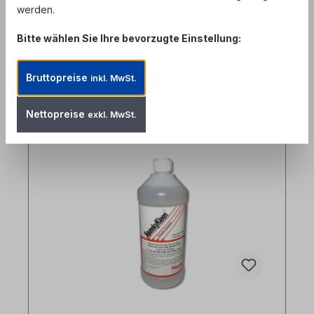
werden.
Bitte wählen Sie Ihre bevorzugte Einstellung:
Bruttopreise
inkl. MwSt.
Produktgalerie überspringen
Similar Items
Nettopreise
exkl. MwSt.