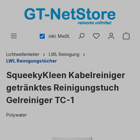
alt springen
inkl. MwSt.
Lichtwellenleiter
LWL Reinigung
LWL Reinigungstücher
SqueekyKleen Kabelreiniger
getränktes Reinigungstuch
Gelreiniger TC-1
Polywater
Bildergalerie überspringen