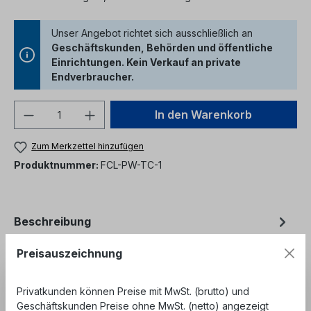
Unser Angebot richtet sich ausschließlich an
Geschäftskunden, Behörden und öffentliche
Einrichtungen. Kein Verkauf an private
Endverbraucher.
Produkt Anzahl: Gib den gewünschten We
In den Warenkorb
Zum Merkzettel hinzufügen
Produktnummer:
FCL-PW-TC-1
Beschreibung
SqueekyKleen Kabelreiniger / Gelreiniger getränktes
Preisauszeichnung
Reinigungstuch - entfernt schnell und effektiv
Bündelader Füllgel und Ka…
Mehr
Privatkunden können Preise mit MwSt. (brutto) und
Bewertungen
Geschäftskunden Preise ohne MwSt. (netto) angezeigt