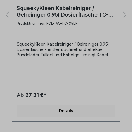
SqueekyKleen Kabelreiniger /
Gelreiniger 0.95l Dosierflasche TC-
35LF
Produktnummer: FCL-PW-TC-35LF
SqueekyKleen Kabelreiniger / Gelreiniger 0.95l
Dosierflasche - entfernt schnell und effektiv
Bündelader Füllgel und Kabelgel- reinigt Kabel
von verschiedensten Verunreinigungen- reinigt
LWL und Kupfer (z.B. Coax) Kabel- hinterlässt
keine Rückstände- keine weiteren Reiniger
benötigt- sicher auf Acrlat, Mylar Materialien und
Ribbon-/Bändchenfasern anzuwenden-
praktische Dosierflasche - Inhalt: 950ml-
HerstellerNr.: TC-35LF- Hersteller: Polywater Bitte
Ab
27,31 €*
Sicherheitsdatenblatt beachten.
Details