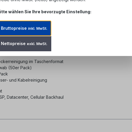
itte wählen Sie Ihre bevorzugte Einstellung:
 OSP Reinigungskit für Stecker
Bruttopreise
inkl. MwSt.
Nettopreise
exkl. MwSt.
ckerreinigung im Taschenformat
wab (50er Pack)
Pack
ser- und Kabelreinigung
t
P, Datacenter, Cellular Backhaul