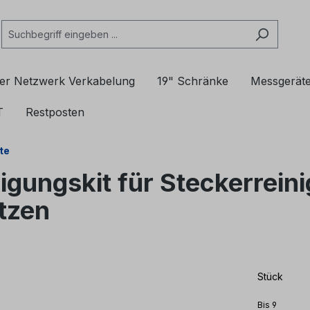
er Netzwerk Verkabelung
19" Schränke
Messgerät
T
Restposten
te
gungskit für Steckerrein
tzen
Stück
Bis
9