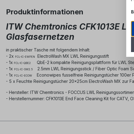
Produktinformationen
B
ITW Chemtronics CFK1013E LWL
Glasfasernetzen
in praktischer Tasche mit folgendem Inhalt:
- 2x
ElectroWash MX LWL Reinigungsstift
FCL-IC-EWPEN
- 1x
QbE-2 kompakte Reinigungsplattform für LWL Ste
FCL-IC-QBE2
- 1x
2.5mm LWL Reinigungsstick / Fiber Optic Foam S
FCL-IC-SW2.5
- 1x
Econowipes fusselfreie Reinigungstücher 100er 
FCL-IC-ECOW
- 5 x Feuchte Reinigungstücher 20x25cm ElectroWash MX zur Fa
- Hersteller: ITW Chemtronics - FOCCUS LWL Reinigungssortimen
- Herstellernummer: CFK1013E End Face Cleaning Kit for CATV, OS