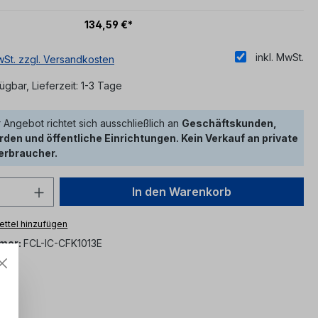
134,59 €*
inkl. MwSt.
MwSt. zzgl. Versandkosten
ügbar, Lieferzeit: 1-3 Tage
 Angebot richtet sich ausschließlich an
Geschäftskunden,
den und öffentliche Einrichtungen. Kein Verkauf an private
erbraucher.
 Anzahl: Gib den gewünschten Wert ein 
In den Warenkorb
ttel hinzufügen
mer:
FCL-IC-CFK1013E