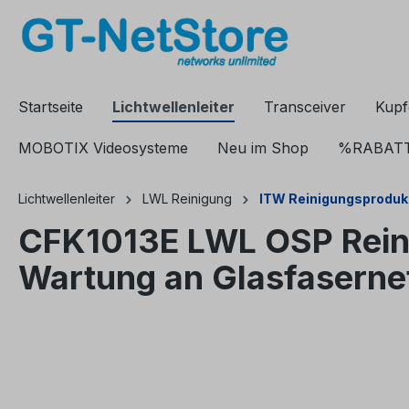
springen
Zur Hauptnavigation springen
Startseite
Lichtwellenleiter
Transceiver
Kupf
MOBOTIX Videosysteme
Neu im Shop
%RABAT
Lichtwellenleiter
LWL Reinigung
ITW Reinigungsproduk
CFK1013E LWL OSP Reini
Wartung an Glasfaserne
Bildergalerie überspringen