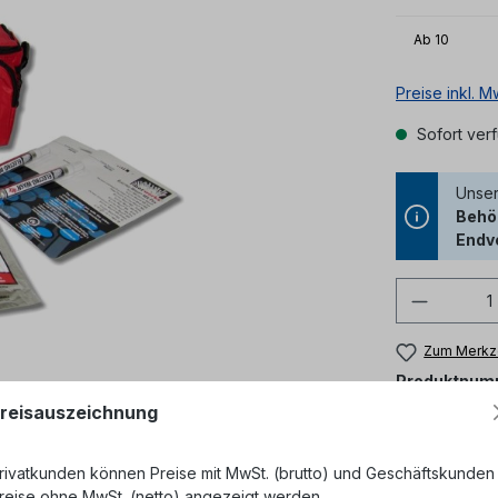
Ab
10
Preise inkl. 
Sofort verf
Unser
Behör
Endv
Produkt
Zum Merkze
Produktnum
reisauszeichnung
rivatkunden können Preise mit MwSt. (brutto) und Geschäftskunden
reise ohne MwSt. (netto) angezeigt werden.