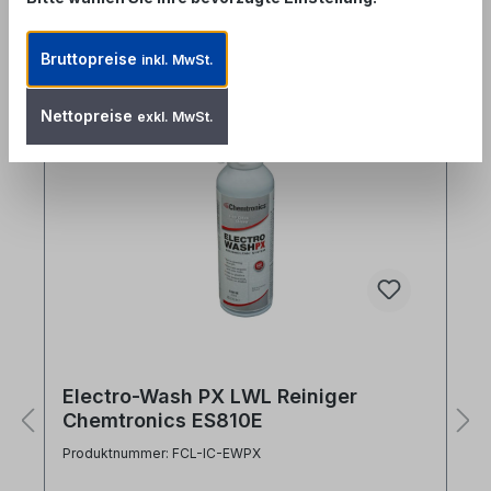
Produktgalerie überspringen
Similar Items
Bruttopreise
inkl. MwSt.
Nettopreise
exkl. MwSt.
Electro-Wash PX LWL Reiniger
Chemtronics ES810E
Produktnummer: FCL-IC-EWPX