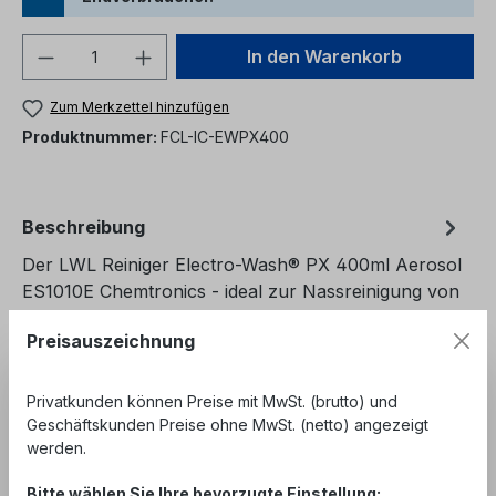
Produkt Anzahl: Gib den gewünschten We
In den Warenkorb
Zum Merkzettel hinzufügen
Produktnummer:
FCL-IC-EWPX400
Beschreibung
Der LWL Reiniger Electro-Wash® PX 400ml Aerosol
ES1010E Chemtronics - ideal zur Nassreinigung von
LWL Fasern oder Steckern-…
Mehr
Preisauszeichnung
Bewertungen
Privatkunden können Preise mit MwSt. (brutto) und
Geschäftskunden Preise ohne MwSt. (netto) angezeigt
werden.
Bitte wählen Sie Ihre bevorzugte Einstellung: