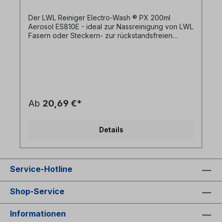
Der LWL Reiniger Electro-Wash ® PX 200ml
Aerosol ES810E - ideal zur Nassreinigung von LWL
Fasern oder Steckern- zur rückstandsfreien
Reinigung von Partikeln, Ölen und Ablagerungen
auf Steckerstirnflächen- praktischer Sprühkopf
erleichtert das Dosieren und punktgenaue
Platzieren des Reinigers- Reinigung der Faser
ohne Beschädigung des Cladding- Plastic safe -
keine Beschäding von Kunststoffen- schnell
trocknend ohne Rückstände zu hinterlassen-
Ab
20,69 €*
Entfernung des Buffergels in einem Arbeitsgang -
Hersteller: ITW Chemtronics - FOCCUS LWL
Reinigungssortiment- Herstellernummer: ES810E
Details
Electro-Wash PX Solvent Cleaner / Degreaser
Bitte Sicherheitsdatenblatt (s. Downloads)
beachten Synonyme: elektrowash, Glasfaser
Reinigungsflüssigkeit, Glasfaser Reinigungsspray,
Service-Hotline
LWL Reinigungsspray
Shop-Service
Informationen