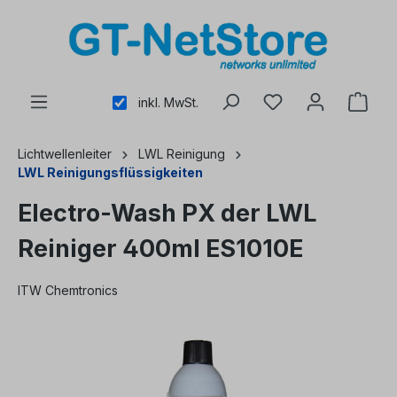
alt springen
inkl. MwSt.
Lichtwellenleiter
LWL Reinigung
LWL Reinigungsflüssigkeiten
Electro-Wash PX der LWL
Reiniger 400ml ES1010E
ITW Chemtronics
Bildergalerie überspringen