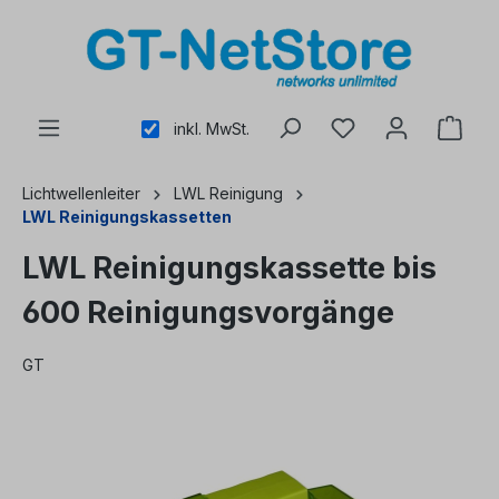
alt springen
inkl. MwSt.
Lichtwellenleiter
LWL Reinigung
LWL Reinigungskassetten
LWL Reinigungskassette bis
600 Reinigungsvorgänge
GT
Bildergalerie überspringen