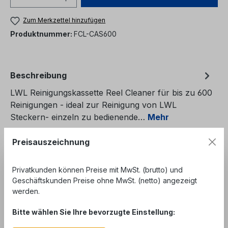
Zum Merkzettel hinzufügen
Produktnummer:
FCL-CAS600
Beschreibung
LWL Reinigungskassette Reel Cleaner für bis zu 600
Reinigungen - ideal zur Reinigung von LWL
Steckern- einzeln zu bedienende…
Mehr
Bewertungen
Preisauszeichnung
Privatkunden können Preise mit MwSt. (brutto) und
Geschäftskunden Preise ohne MwSt. (netto) angezeigt
werden.
Bitte wählen Sie Ihre bevorzugte Einstellung:
Produktgalerie überspringen
Accessory Items