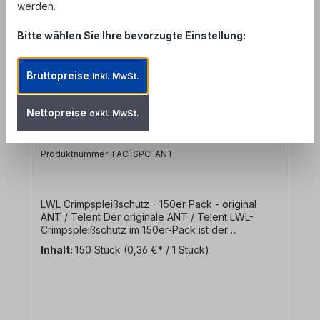
werden.
Bitte wählen Sie Ihre bevorzugte Einstellung:
Bruttopreise
inkl. MwSt.
Nettopreise
exkl. MwSt.
LWL Crimpspleißschutz 150er Pack -
original ANT/Telent
Produktnummer: FAC-SPC-ANT
LWL Crimpspleißschutz - 150er Pack - original
ANT / Telent Der originale ANT / Telent LWL-
Crimpspleißschutz im 150er-Pack ist der
unangefochtene Industriestandard für den
Inhalt:
150 Stück
(0,36 €* / 1 Stück)
professionellen Glasfaserausbau in Deutschland.
Dieser mechanische Krimpspleißschutz erfüllt die
strengen Qualitätskriterien und Vorgaben für den
Netzausbau (u.a. Deutsche Telekom). Durch die
extrem präzise Fertigung der Aluminiumlegierung
bietet er der sensiblen Spleißstelle maximalen