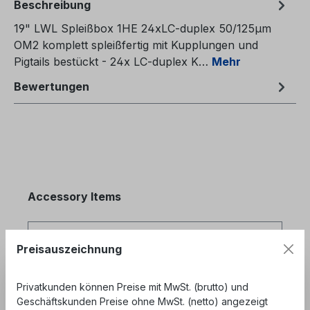
Beschreibung
19" LWL Spleißbox 1HE 24xLC-duplex 50/125µm
OM2 komplett spleißfertig mit Kupplungen und
Pigtails bestückt - 24x LC-duplex K…
Mehr
Bewertungen
Produktgalerie überspringen
Accessory Items
Preisauszeichnung
Privatkunden können Preise mit MwSt. (brutto) und
Geschäftskunden Preise ohne MwSt. (netto) angezeigt