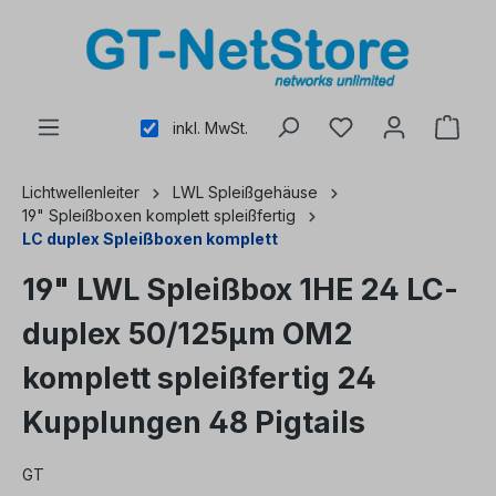
alt springen
inkl. MwSt.
Lichtwellenleiter
LWL Spleißgehäuse
19" Spleißboxen komplett spleißfertig
LC duplex Spleißboxen komplett
19" LWL Spleißbox 1HE 24 LC-
duplex 50/125µm OM2
komplett spleißfertig 24
Kupplungen 48 Pigtails
GT