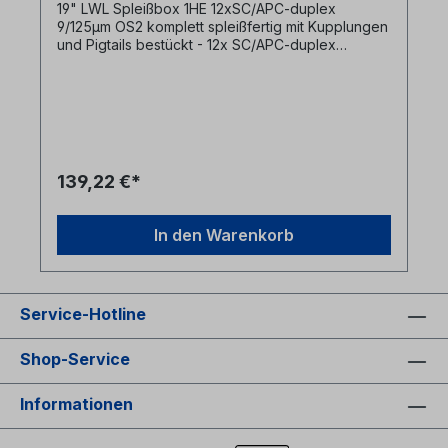
19" LWL Spleißbox 1HE 12xSC/APC-duplex
9/125µm OS2 komplett spleißfertig mit Kupplungen
und Pigtails bestückt - 12x SC/APC-duplex
Kupplungen grün singlemode in Frontplatte
montiert- 24x SC-APC Pigtail 9/125µm OS2 12-
farbig angesteckt und in Spleißkassette geführt +
spleißfertig abgesetzt- inkl. 1x Spleißkassettenset
mit Spleißhaltern für Crimpspleißschutz und
Deckel- Spleißbox in leichter Bauform, Gehäuse:
Aluminium- Frontplatte Stahlblech
139,22 €*
pulverbeschichtet RAL 7035 mit Ziffern in
Siebdruck- Laserwarnsymbol auf Frontplatte- 4
Kabeleinführungsöffnungen (2xM20 + 2xM25)
In den Warenkorb
Service-Hotline
Shop-Service
Informationen