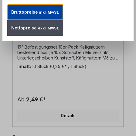
10er Pack - 19" Befestigungssatz
Bruttopreise
inkl. MwSt.
(Set: Schraube M6, Unterlegscheibe,
Käfigmutter M6)
Produktnummer: RAC-FIX-KIT10
Nettopreise
exkl. MwSt.
19" Befestigungsset 10er-Pack Käfigmuttern
bestehend aus: je 10x Schrauben M6 verzinkt,
Unterlegscheiben Kunststoff, Käfigmuttern M6 zur
Befestigung von Panels und Einbauten in 19"
Inhalt:
10 Stück
(0,25 €* / 1 Stück)
Schränken
Ab
2,49 €*
Details