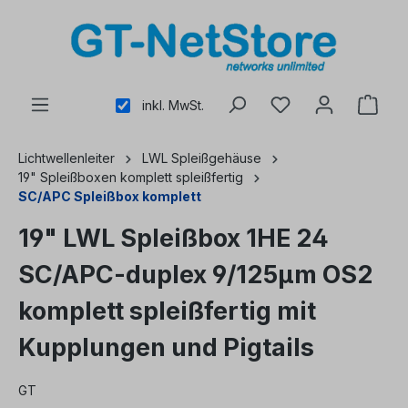
alt springen
inkl. MwSt.
Lichtwellenleiter
LWL Spleißgehäuse
19" Spleißboxen komplett spleißfertig
SC/APC Spleißbox komplett
19" LWL Spleißbox 1HE 24
SC/APC-duplex 9/125µm OS2
komplett spleißfertig mit
Kupplungen und Pigtails
GT