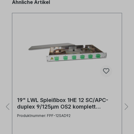
Produktgalerie überspringen
Ähnliche Artikel
19" LWL Spleißbox 1HE 12 SC/APC-
duplex 9/125µm OS2 komplett
spleißfertig mit Kupplungen und
Produktnummer: FPF-12SAD92
Pigtails