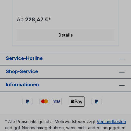
spleißfertig abgesetzt- inkl. 1x Spleißkassettenset
mit Spleißhaltern für Krimpspleißschutz und
Deckel- Spleißbox in leichter Bauform, Gehäuse:
Aluminium- Frontplatte Stahlblech
Ab
228,47 €*
pulverbeschichtet RAL 7035 mit Ziffern in
Siebdruck- Laserwarnsymbol auf Frontplatte- 4
Kabeleinführungsöffnungen (2xM20 + 2xM25) Als
Details
Zubehör für Ihr LWL Netzwerk empfehlen wir: -
Crimp Spleißschutz- LC/APC Patchkabel 9/125µm
Service-Hotline
Shop-Service
Informationen
* Alle Preise inkl. gesetzl. Mehrwertsteuer zzgl.
Versandkosten
und ggf. Nachnahmegebühren, wenn nicht anders angegeben.