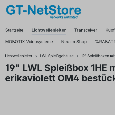
springen
Zur Hauptnavigation springen
Startseite
Lichtwellenleiter
Transceiver
Kupf
MOBOTIX Videosysteme
Neu im Shop
%RABAT
Lichtwellenleiter
LWL Spleißgehäuse
19" Spleißboxen mi
19" LWL Spleißbox 1HE 
erikaviolett OM4 bestüc
Bildergalerie überspringen