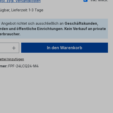
MwSt. zzgl. Versandkosten
ügbar, Lieferzeit: 1-3 Tage
 Angebot richtet sich ausschließlich an
Geschäftskunden,
den und öffentliche Einrichtungen. Kein Verkauf an private
erbraucher.
 Anzahl: Gib den gewünschten Wert ein 
In den Warenkorb
ttel hinzufügen
mer:
FPF-24LCQ24-M4