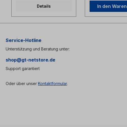
Farbe der Kassette: beige
In den Ware
Details
Wir empfehlen in dieser
Spleißkassette den original
Crimpspleißschutz von
Telent zu verwenden.
Service-Hotline
Unterstützung und Beratung unter:
shop@gt-netstore.de
Support garantiert
Oder über unser
Kontaktformular
.