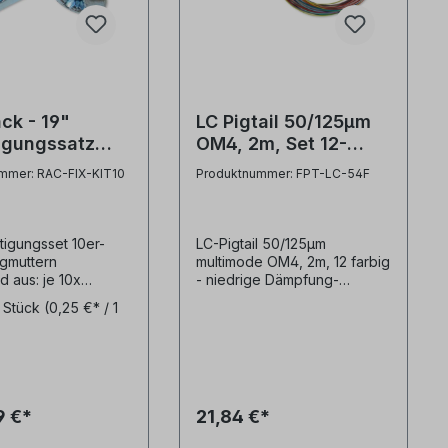
- 19"
LC Pigtail 50/125µm
igungssatz
OM4, 2m, Set 12-
Schraube M6,
farbig
mmer: RAC-FIX-KIT10
Produktnummer: FPT-LC-54F
egscheibe,
utter M6)
tigungsset 10er-
LC-Pigtail 50/125µm
igmuttern
multimode OM4, 2m, 12 farbig
 aus: je 10x
- niedrige Dämpfung-
n M6 verzinkt,
Steckerfarbe beige- easy-
0 Stück
(0,25 €* / 1
cheiben Kunststoff,
strip Ader - leicht absetzbar-
ern M6 zur
Pigtailader 0,9mm und 250µm
ung von Panels und
Coating in 12 Farben nach
 in 19" Schränken
IEC60304 (rot, grün, blau,
gelb, weiß, grau, braun,
violett, türkis, schwarz,
9 €*
21,84 €*
orange, rosa)- LWL Fasertyp
multimode 50/125µm OM4-