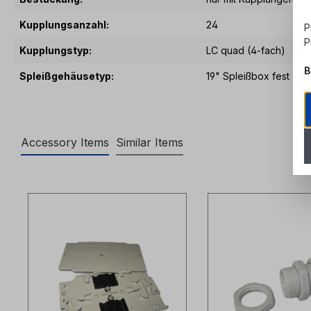
Kupplungsanzahl:
24
P
P
Kupplungstyp:
LC quad (4-fach)
B
Spleißgehäusetyp:
19" Spleißbox fest
Accessory Items
Similar Items
Produktgalerie überspringen