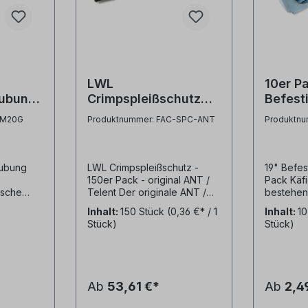
LWL
10er Pack 
aubung
Crimpspleißschutz
Befest
er
150er Pack - original
(Set: 
-M20G
Produktnummer: FAC-SPC-ANT
Produktnu
ANT/Telent
Unterl
Käfigm
ubung
LWL Crimpspleißschutz -
19" Befes
150er Pack - original ANT /
Pack Käf
ische
Telent Der originale ANT /
bestehend
g - M20
Telent LWL-
Schraube
Inhalt:
150 Stück
(0,36 €* / 1
Inhalt:
1
Crimpspleißschutz im 150er-
Unterlegs
Stück)
Stück)
ial:
Pack ist der unangefochtene
Käfigmutt
Industriestandard für den
Befestig
professionellen
Einbauten
Glasfaserausbau in
Deutschland. Dieser
Ab
53,61 €*
Ab
2,4
mechanische
Krimpspleißschutz erfüllt die