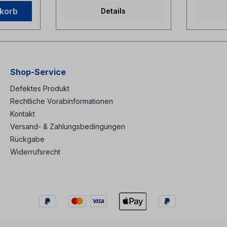
strengen Qualitätskriterien
nkorb
Details
und Vorgaben für den
Netzausbau (u.a. Deutsche
Telekom). Durch die extrem
präzise Fertigung der
Aluminiumlegierung bietet er
der sensiblen Spleißstelle
maximalen mechanischen
Shop-Service
Schutz und dauerhafte
Formstabilität. Warum das
Defektes Produkt
Original von ANT / Telent
Rechtliche Vorabinformationen
wählen?
Kontakt
Industriestandard: Dies ist
der ursprüngliche
Versand- & Zahlungsbedingungen
Spleißschutz, welcher schon
Rückgabe
seit Jahrzehnten im Einsatz
Widerrufsrecht
ist und seine Qualität und
Langzeitperformance bereits
gezeigt hat. Höchste
Materialgüte: Perfekt
abgestimmte Materialstärke
des Aluminiums – verhindert
das gefürchtete
„Aufspringen“ oder
Verziehen nach dem