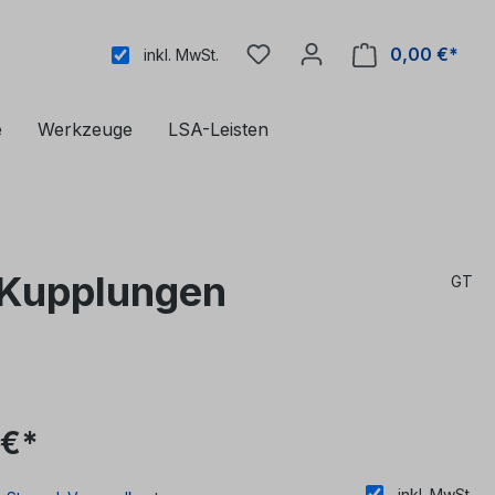
0,00 €*
inkl. MwSt.
e
Werkzeuge
LSA-Leisten
 Kupplungen
GT
 €*
inkl. MwSt.