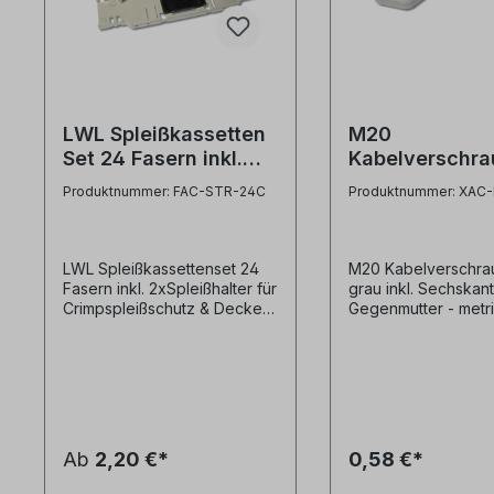
LWL Spleißkassetten
M20
Set 24 Fasern inkl.
Kabelverschr
2xSpleißhalter für
grau inkl. Mutt
Produktnummer: FAC-STR-24C
Produktnummer: XAC
Crimpspleißschutz &
Deckel
LWL Spleißkassettenset 24
M20 Kabelverschra
Fasern inkl. 2xSpleißhalter für
grau inkl. Sechskant
Crimpspleißschutz & Deckel
Gegenmutter - metr
Diese Glasfaser
Kabelverschraubun
Spleißkassette ist zur Ablage
- inkl. Sechskant
von bis zu 24 mittels
Gegenmutter - Mater
Crimpspleißschutz
Kunststoff - grau
geschützen Spleißen
geeignet.- bereits mit 2
Spleißhaltern für jeweils 12x
Ab
2,20 €*
0,58 €*
Krimpspleißschutz bestückt-
inkl. Spleißkassettendeckel-