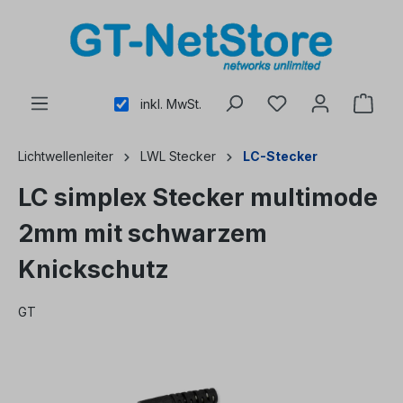
alt springen
inkl. MwSt.
Lichtwellenleiter
LWL Stecker
LC-Stecker
LC simplex Stecker multimode
2mm mit schwarzem
Knickschutz
GT
Bildergalerie überspringen