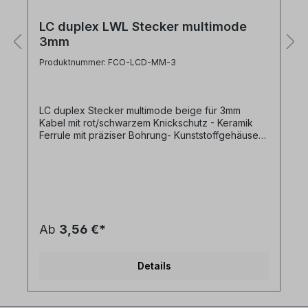
LC duplex LWL Stecker multimode
3mm
Produktnummer: FCO-LCD-MM-3
LC duplex Stecker multimode beige für 3mm
Kabel mit rot/schwarzem Knickschutz - Keramik
Ferrule mit präziser Bohrung- Kunststoffgehäuse
beige- inkl. 3mm Crimphülse und Knickschutz 1x
rot+ 1x schwarz- inkl. Staubschutzkappe
Ab
3,56 €*
Details