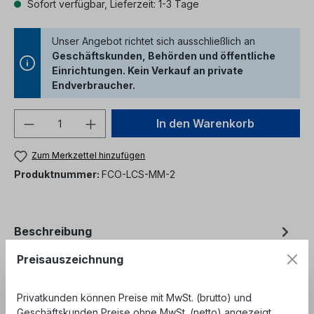
Sofort verfügbar, Lieferzeit: 1-3 Tage
Unser Angebot richtet sich ausschließlich an
Geschäftskunden, Behörden und öffentliche
Einrichtungen. Kein Verkauf an private
Endverbraucher.
Produkt Anzahl: Gib den gewünschten We
In den Warenkorb
Zum Merkzettel hinzufügen
Produktnummer:
FCO-LCS-MM-2
Beschreibung
LC simplex Stecker multimode beige für 2mm Kabel
Preisauszeichnung
mit schwarzem Knickschutz - Keramik Ferrule mit
präziser Bohrung- Kunststof…
Mehr
Privatkunden können Preise mit MwSt. (brutto) und
Geschäftskunden Preise ohne MwSt. (netto) angezeigt
Bewertungen