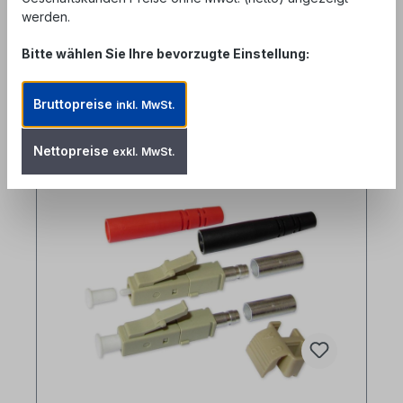
werden.
Bitte wählen Sie Ihre bevorzugte Einstellung:
Bruttopreise
inkl. MwSt.
Produktgalerie überspringen
Ähnliche Artikel
Nettopreise
exkl. MwSt.