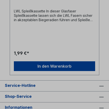
LWL Spleißkassette In dieser Glasfaser
Spleißkassette lassen sich die LWL Fasern sicher
in akzeptablen Biegeradien führen und Spleiße
mittels optionel bestellbarem Spleißhalter
entsprechend dem verwendeten Spleißschutztyp
ablegen.- für bis zu 2 Spleißhalter mit
Spleißschutz- Farbe: weiß
1,99 €*
In den Warenkorb
Service-Hotline
Shop-Service
Informationen