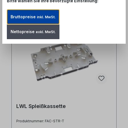
Bitte wählen Sie Ihre bevorzugte Einstellung:
Produktgalerie überspringen
Accessory Items
Bruttopreise
inkl. MwSt.
Nettopreise
exkl. MwSt.
LWL Spleißkassette
Produktnummer: FAC-STR-T