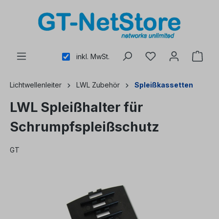
alt springen
inkl. MwSt.
Lichtwellenleiter
LWL Zubehör
Spleißkassetten
LWL Spleißhalter für
Schrumpfspleißschutz
GT
Bildergalerie überspringen