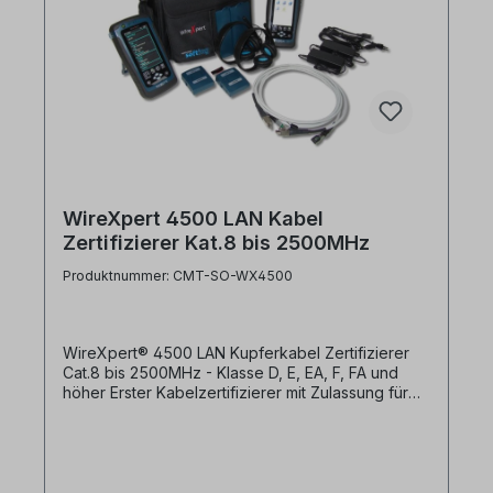
WireXpert 4500 LAN Kabel
Zertifizierer Kat.8 bis 2500MHz
Produktnummer: CMT-SO-WX4500
WireXpert® 4500 LAN Kupferkabel Zertifizierer
Cat.8 bis 2500MHz - Klasse D, E, EA, F, FA und
höher Erster Kabelzertifizierer mit Zulassung für
Bel Stewart CAT 8.2 und ISO Class II. Somit sind
Sie mit dem WireXpert 4500 schon heute fürdie
neuen Verkabelungsstandards bis 40 GB/s
gerüstet! WireXpert® zertifiziert weiterhin gemäß
Cat.6 / Cat.6A / Klasse EA und unterstützt die LWL-