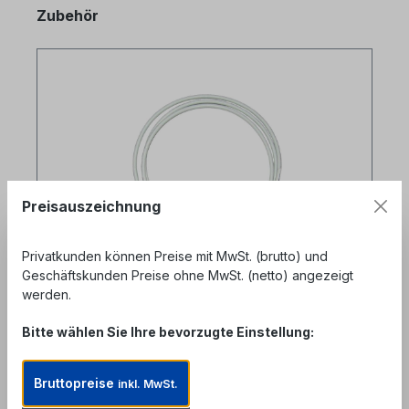
Produktgalerie überspringen
Zubehör
Preisauszeichnung
Privatkunden können Preise mit MwSt. (brutto) und
Geschäftskunden Preise ohne MwSt. (netto) angezeigt
werden.
Softing WireXpert RJ45 Permanent
Bitte wählen Sie Ihre bevorzugte Einstellung:
Link Messkabel Klasse EA Kat. 6A
Produktnummer: CMT-SO-WX-AC-6ALCORD2
Bruttopreise
inkl. MwSt.