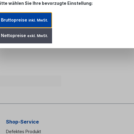
itte wählen Sie Ihre bevorzugte Einstellung:
Bruttopreise
inkl. MwSt.
abel A/I-DQ(ZN)BH 4x12 E9/125
Nettopreise
exkl. MwSt.
Shop-Service
Defektes Produkt