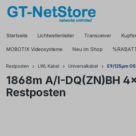
springen
Zur Hauptnavigation springen
Startseite
Lichtwellenleiter
Transceiver
Kupfe
MOBOTIX Videosysteme
Neu im Shop
%RABAT
Restposten
LWL Kabel
Universalkabel
E9/125µm OS
1868m A/I-DQ(ZN)BH 4x
Restposten
Bildergalerie überspringen