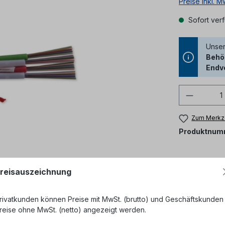
Preise inkl. 
Sofort verf
Unser
Behör
Endv
Produkt
Zum Merkze
Produktnum
reisauszeichnung
rivatkunden können Preise mit MwSt. (brutto) und Geschäftskunden
reise ohne MwSt. (netto) angezeigt werden.