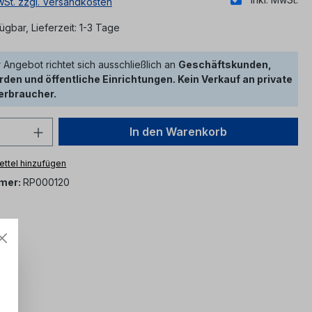
MwSt. zzgl. Versandkosten
ügbar, Lieferzeit: 1-3 Tage
 Angebot richtet sich ausschließlich an
Geschäftskunden,
den und öffentliche Einrichtungen. Kein Verkauf an private
erbraucher.
 Anzahl: Gib den gewünschten Wert ein 
In den Warenkorb
ttel hinzufügen
mer:
RP000120