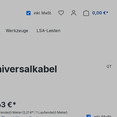
0,00 €*
inkl. MwSt.
Werkzeuge
LSA-Leisten
versalkabel
GT
63 €*
fende(r) Meter
(2,21 €* / 1 Laufende(r) Meter)
inkl. MwSt.