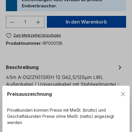
Endverbraucher.
Produkt Anzahl: Gib den gewünschten We
In den Warenkorb
Zum Merkzettel hinzufügen
Produktnummer:
RP000138
Beschreibung
45m A-DQ(ZN)(SR)H 12 G62,5/125µm LWL
Außenkabel / Universalkabel mit Stahlwellmantel -
Restposten - LWL Kabel 12 Fasern 62,5…
Mehr
Preisauszeichnung
Bewertungen
Privatkunden können Preise mit MwSt. (brutto) und
Geschäftskunden Preise ohne MwSt. (netto) angezeigt
werden.