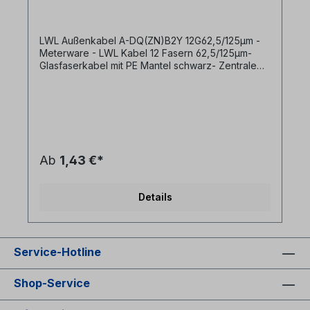
LWL Außenkabel A-DQ(ZN)B2Y 12G62,5/125µm -
Meterware - LWL Kabel 12 Fasern 62,5/125µm-
Glasfaserkabel mit PE Mantel schwarz- Zentrale
Bündelader- nichtmetallischer Nagetierschutz
(Glasrovings)
Ab
1,43 €*
Details
Service-Hotline
Shop-Service