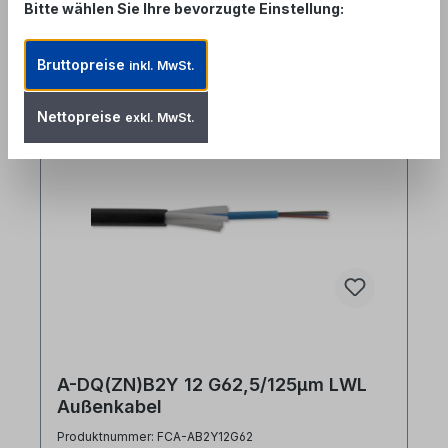
Bitte wählen Sie Ihre bevorzugte Einstellung:
Produktgalerie überspringen
Similar Items
Bruttopreise
inkl. MwSt.
Nettopreise
exkl. MwSt.
A-DQ(ZN)B2Y 12 G62,5/125µm LWL
Außenkabel
Produktnummer: FCA-AB2Y12G62