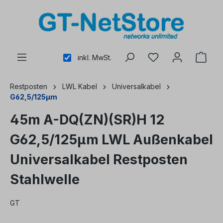
alt springen
inkl. MwSt.
Restposten
LWL Kabel
Universalkabel
G62,5/125µm
45m A-DQ(ZN)(SR)H 12
G62,5/125µm LWL Außenkabel
Universalkabel Restposten
Stahlwelle
GT