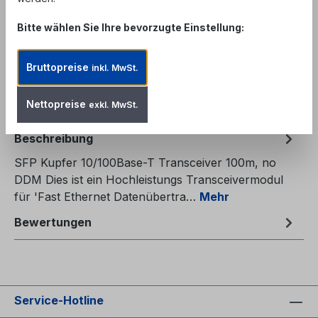
Produkt Anzahl: Gib den gewünschten We
Bitte wählen Sie Ihre bevorzugte Einstellung:
In den Warenkorb
Zum Merkzettel hinzufügen
Bruttopreise
inkl. MwSt.
Produktnummer:
TSFPXCUFE100XX-ALX
Nettopreise
exkl. MwSt.
Beschreibung
SFP Kupfer 10/100Base-T Transceiver 100m, no
DDM Dies ist ein Hochleistungs Transceivermodul
für 'Fast Ethernet Datenübertra…
Mehr
Bewertungen
Service-Hotline