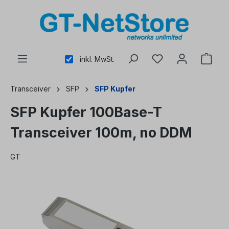
alt springen
inkl. MwSt.
Transceiver
SFP
SFP Kupfer
SFP Kupfer 100Base-T
Transceiver 100m, no DDM
GT
Bildergalerie überspringen