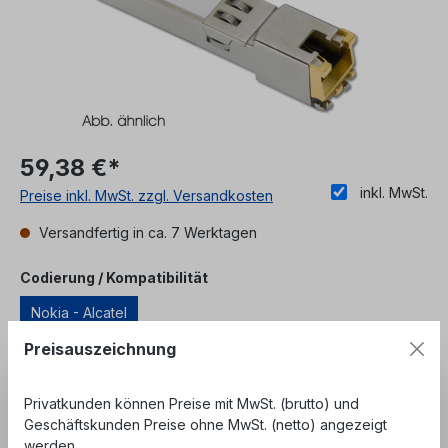
59,38 €*
inkl. MwSt.
Preise inkl. MwSt. zzgl. Versandkosten
Versandfertig in ca. 7 Werktagen
auswählen
Codierung / Kompatibilität
Nokia - Alcatel
Preisauszeichnung
Unser Angebot richtet sich ausschließlich an
Geschäftskunden, Behörden und öffentliche
Privatkunden können Preise mit MwSt. (brutto) und
Einrichtungen. Kein Verkauf an private
Geschäftskunden Preise ohne MwSt. (netto) angezeigt
Endverbraucher.
werden.